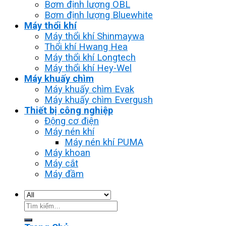
Bơm định lượng OBL
Bơm định lượng Bluewhite
Máy thổi khí
Máy thổi khí Shinmaywa
Thổi khí Hwang Hea
Máy thổi khí Longtech
Máy thổi khí Hey-Wel
Máy khuấy chìm
Máy khuấy chìm Evak
Máy khuấy chìm Evergush
Thiết bị công nghiệp
Động cơ điện
Máy nén khí
Máy nén khí PUMA
Máy khoan
Máy cắt
Máy đầm
Tìm
kiếm: