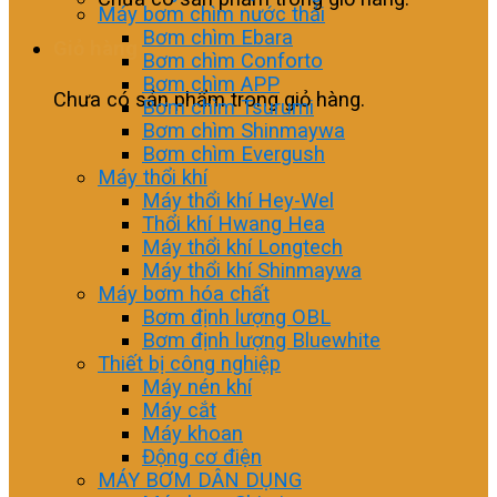
Máy bơm chìm nước thải
Bơm chìm Ebara
Giỏ hàng
Bơm chìm Conforto
Bơm chìm APP
Chưa có sản phẩm trong giỏ hàng.
Bơm chìm Tsurumi
Bơm chìm Shinmaywa
Bơm chìm Evergush
Máy thổi khí
Máy thổi khí Hey-Wel
Thổi khí Hwang Hea
Máy thổi khí Longtech
Máy thổi khí Shinmaywa
Máy bơm hóa chất
Bơm định lượng OBL
Bơm định lượng Bluewhite
Thiết bị công nghiệp
Máy nén khí
Máy cắt
Máy khoan
Động cơ điện
MÁY BƠM DÂN DỤNG