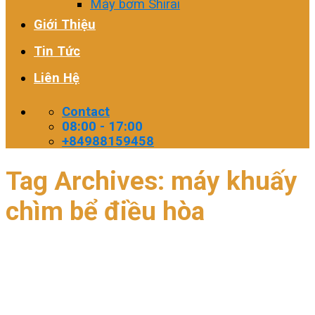
Máy bơm Shirai
Giới Thiệu
Tin Tức
Liên Hệ
Contact
08:00 - 17:00
+84988159458
Tag Archives:
máy khuấy
chìm bể điều hòa