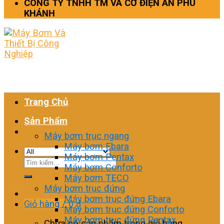
CÔNG TY TNHH TM VÀ CƠ ĐIỆN AN PHÚ
KHÁNH
Trang Chủ
Sản Phẩm
Máy bơm trục ngang
Máy bơm Ebara
Máy bơm Pentax
Tìm
Máy bơm Conforto
kiếm:
Máy bơm TECO
Máy bơm trục đứng
Máy bơm trục đứng Ebara
Giỏ hàng /
0
₫
Máy bơm trục đứng Conforto
Máy bơm trục đứng Pentax
Chưa có sản phẩm trong giỏ hàng.