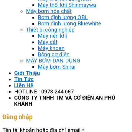
Máy thổi khí Shinmaywa
Máy bơm hóa chất
Bơm định lượng OBL
Bơm định lượng Bluewhite
Thiết bị công nghiệp
Máy nén khí
Máy cắt
Máy khoan
Động cơ điện
MÁY BƠM DÂN DỤNG
Máy bơm Shirai
Giới Thiệu
Tin Tức
Liên Hệ
HOTLINE : 0973 244 687
CÔNG TY TNHH TM VÀ CƠ ĐIỆN AN PHÚ
KHÁNH
Đăng nhập
Tên tài khoản hoặc địa chỉ email
*