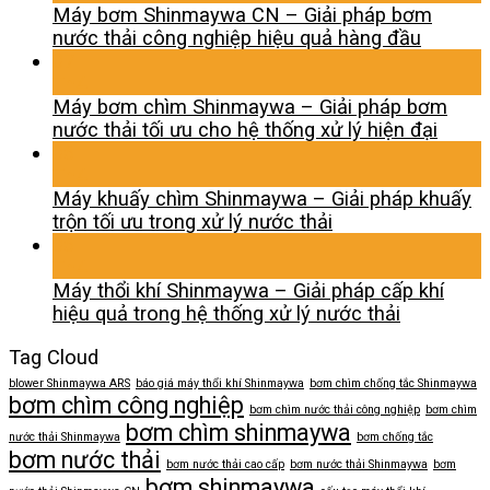
Máy bơm Shinmaywa CN – Giải pháp bơm
nước thải công nghiệp hiệu quả hàng đầu
07
Th4
Máy bơm chìm Shinmaywa – Giải pháp bơm
nước thải tối ưu cho hệ thống xử lý hiện đại
06
Th4
Máy khuấy chìm Shinmaywa – Giải pháp khuấy
trộn tối ưu trong xử lý nước thải
06
Th4
Máy thổi khí Shinmaywa – Giải pháp cấp khí
hiệu quả trong hệ thống xử lý nước thải
Tag Cloud
blower Shinmaywa ARS
báo giá máy thổi khí Shinmaywa
bơm chìm chống tắc Shinmaywa
bơm chìm công nghiệp
bơm chìm nước thải công nghiệp
bơm chìm
bơm chìm shinmaywa
nước thải Shinmaywa
bơm chống tắc
bơm nước thải
bơm nước thải cao cấp
bơm nước thải Shinmaywa
bơm
bơm shinmaywa