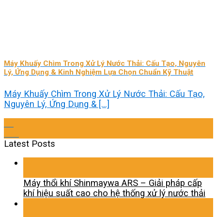
Máy Khuấy Chìm Trong Xử Lý Nước Thải: Cấu Tạo, Nguyên
Lý, Ứng Dụng & Kinh Nghiệm Lựa Chọn Chuẩn Kỹ Thuật
Máy Khuấy Chìm Trong Xử Lý Nước Thải: Cấu Tạo,
Nguyên Lý, Ứng Dụng & [...]
27
Th2
Latest Posts
07
Th4
Máy thổi khí Shinmaywa ARS – Giải pháp cấp
khí hiệu suất cao cho hệ thống xử lý nước thải
07
Th4