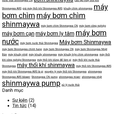
nước thải Shinmaywa CN
cấu tạo máy thổi khí
máy
Shinmaywa ARS
giá máy thổi khí Shinmaywa ARS
khuấy chìm shinmaywa
bơm chìm
máy bơm chìm
shinmaywa
máy bơm chìm Shinmaywa CN
máy bơm công nghiệp
máy bơm
máy bơm cạn
máy bơm ly tâm
nước
Máy bơm Shinmaywa
máy bơm nước thải Shinmaywa
máy bơm Shinmaywa chính hang
máy bơm Shinmaywa CN
máy bơm Shinmaywa Nhật
Bản
máy khuấy nhật
máy khuấy shinmaywa
máy khuấy trộn chìm shinmaywa
máy thổi
khí công nghiệp Shinmaywa
máy thổi khí dùng để làm gì
máy thổi khí nước thải
máy thổi khí shinmaywa
Shinmaywa
máy thổi khí Shinmaywa ARS
máy thổi khí Shinmaywa ARS là gì
nguyên lý máy thổi khí Shinmaywa
shinmaywa
Shinmaywa ARS blower
Shinmaywa CN pump
shinmaywa mixer
shinmaywa nhật
shinmaywa pump
xử lý nước thải
Danh mục
Sự kiện
(2)
Tin tức
(14)