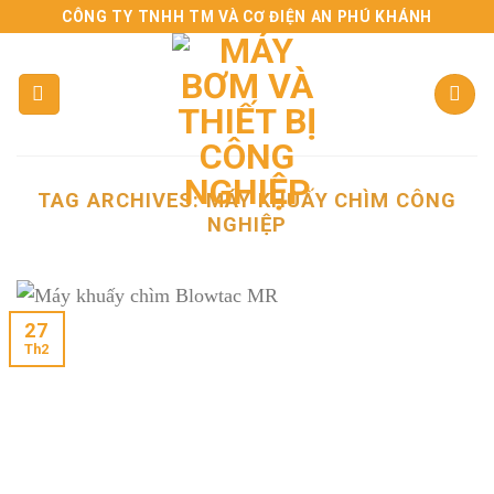
Skip
CÔNG TY TNHH TM VÀ CƠ ĐIỆN AN PHÚ KHÁNH
to
content
TAG ARCHIVES:
MÁY KHUẤY CHÌM CÔNG
NGHIỆP
27
Th2