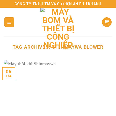
Skip
CÔNG TY TNHH TM VÀ CƠ ĐIỆN AN PHÚ KHÁNH
to
content
TAG ARCHIVES:
SHINMAYWA BLOWER
06
Th4