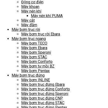
Động cơ điện
Máy khoan
Máy nén khí
Máy nén khí PUMA
Máy cắt
Máy đầm
Máy bơm trục rời
Máy bơm trục rời Ebara
Máy bơm trục ngang
Máy bơm TECO
Máy bơm Ebara
Máy bơm Speroni
Máy bơm STAC
Máy bơm Conforto
Máy bơm tự mồi BZ
Máy bơm Pentax
Máy bơm trục đứng
Máy bơm INLINE
Máy bơm trục đứng Ebara
Máy bơm trục đứng Conforto
Máy bơm trục đứng Speroni
Máy bơm trục đứng CNP
Máy bơm trục đứng STAC
Máy bơm trục đứng Pentax