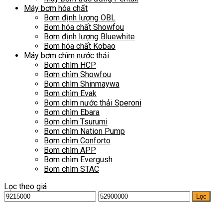
Máy bơm hóa chất
Bơm định lượng OBL
Bơm hóa chất Showfou
Bơm định lượng Bluewhite
Bơm hóa chất Kobao
Máy bơm chìm nước thải
Bơm chìm HCP
Bơm chìm Showfou
Bơm chìm Shinmaywa
Bơm chìm Evak
Bơm chìm nước thải Speroni
Bơm chìm Ebara
Bơm chìm Tsurumi
Bơm chìm Nation Pump
Bơm chìm Conforto
Bơm chìm APP
Bơm chìm Evergush
Bơm chìm STAC
Lọc theo giá
Giá
Giá
Lọc
tối
tối
thiểu
đa