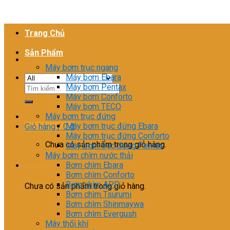
Trang Chủ
Sản Phẩm
Máy bơm trục ngang
Máy bơm Ebara
Máy bơm Pentax
Tìm
Máy bơm Conforto
kiếm:
Máy bơm TECO
Máy bơm trục đứng
Máy bơm trục đứng Ebara
Giỏ hàng /
0
₫
Máy bơm trục đứng Conforto
Chưa có sản phẩm trong giỏ hàng.
Máy bơm trục đứng Pentax
Máy bơm chìm nước thải
Bơm chìm Ebara
Giỏ hàng
Bơm chìm Conforto
Bơm chìm APP
Chưa có sản phẩm trong giỏ hàng.
Bơm chìm Tsurumi
Bơm chìm Shinmaywa
Bơm chìm Evergush
Máy thổi khí