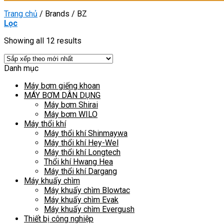
Trang chủ
/
Brands
/
BZ
Lọc
Showing all 12 results
Danh mục
Máy bơm giếng khoan
MÁY BƠM DÂN DỤNG
Máy bơm Shirai
Máy bơm WILO
Máy thổi khí
Máy thổi khí Shinmaywa
Máy thổi khí Hey-Wel
Máy thổi khí Longtech
Thổi khí Hwang Hea
Máy thổi khí Dargang
Máy khuấy chìm
Máy khuấy chìm Blowtac
Máy khuấy chìm Evak
Máy khuấy chìm Evergush
Thiết bị công nghiệp