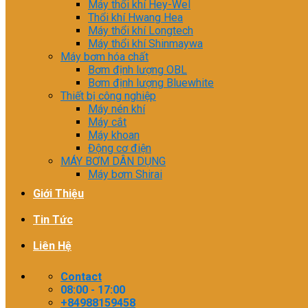
Máy thổi khí Hey-Wel
Thổi khí Hwang Hea
Máy thổi khí Longtech
Máy thổi khí Shinmaywa
Máy bơm hóa chất
Bơm định lượng OBL
Bơm định lượng Bluewhite
Thiết bị công nghiệp
Máy nén khí
Máy cắt
Máy khoan
Động cơ điện
MÁY BƠM DÂN DỤNG
Máy bơm Shirai
Giới Thiệu
Tin Tức
Liên Hệ
Contact
08:00 - 17:00
+84988159458