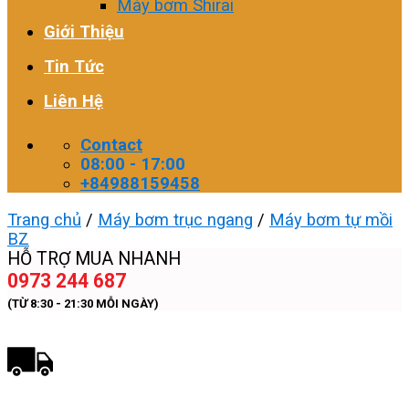
Máy bơm Shirai
Giới Thiệu
Tin Tức
Liên Hệ
Contact
08:00 - 17:00
+84988159458
Trang chủ
/
Máy bơm trục ngang
/
Máy bơm tự mồi
BZ
HỖ TRỢ MUA NHANH
0973 244 687
(TỪ 8:30 - 21:30 MỖI NGÀY)