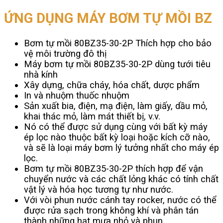
ỨNG DỤNG MÁY BƠM TỰ MỒI BZ
Bơm tự mồi 80BZ35-30-2P Thích hợp cho bảo
vệ môi trường đô thị
Máy bơm tự mồi 80BZ35-30-2P dùng tưới tiêu
nhà kính
Xây dựng, chữa cháy, hóa chất, dược phẩm
In và nhuộm thuốc nhuộm
Sản xuất bia, điện, mạ điện, làm giấy, dầu mỏ,
khai thác mỏ, làm mát thiết bị, v.v.
Nó có thể được sử dụng cùng với bất kỳ máy
ép lọc nào thuộc bất kỳ loại hoặc kích cỡ nào,
và sẽ là loại máy bơm lý tưởng nhất cho máy ép
lọc.
Bơm tự mồi 80BZ35-30-2P thích hợp để vận
chuyển nước và các chất lỏng khác có tính chất
vật lý và hóa học tương tự như nước.
Với vòi phun nước cánh tay rocker, nước có thể
được rửa sạch trong không khí và phân tán
thành những hạt mưa nhỏ và phun