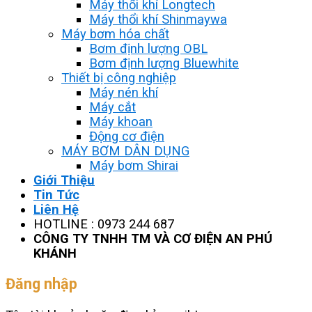
Máy thổi khí Longtech
Máy thổi khí Shinmaywa
Máy bơm hóa chất
Bơm định lượng OBL
Bơm định lượng Bluewhite
Thiết bị công nghiệp
Máy nén khí
Máy cắt
Máy khoan
Động cơ điện
MÁY BƠM DÂN DỤNG
Máy bơm Shirai
Giới Thiệu
Tin Tức
Liên Hệ
HOTLINE : 0973 244 687
CÔNG TY TNHH TM VÀ CƠ ĐIỆN AN PHÚ
KHÁNH
Đăng nhập