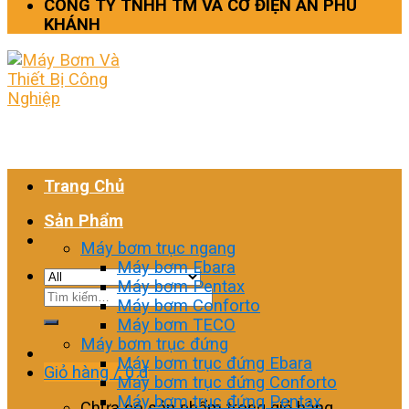
CÔNG TY TNHH TM VÀ CƠ ĐIỆN AN PHÚ
KHÁNH
Trang Chủ
Sản Phẩm
Máy bơm trục ngang
Máy bơm Ebara
Máy bơm Pentax
Tìm
Máy bơm Conforto
kiếm:
Máy bơm TECO
Máy bơm trục đứng
Máy bơm trục đứng Ebara
Giỏ hàng /
0
₫
Máy bơm trục đứng Conforto
Máy bơm trục đứng Pentax
Chưa có sản phẩm trong giỏ hàng.