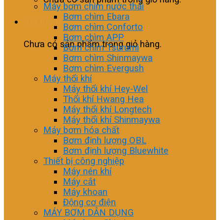
Máy bơm chìm nước thải
Bơm chìm Ebara
Giỏ hàng
Bơm chìm Conforto
Bơm chìm APP
Chưa có sản phẩm trong giỏ hàng.
Bơm chìm Tsurumi
Bơm chìm Shinmaywa
Bơm chìm Evergush
Máy thổi khí
Máy thổi khí Hey-Wel
Thổi khí Hwang Hea
Máy thổi khí Longtech
Máy thổi khí Shinmaywa
Máy bơm hóa chất
Bơm định lượng OBL
Bơm định lượng Bluewhite
Thiết bị công nghiệp
Máy nén khí
Máy cắt
Máy khoan
Động cơ điện
MÁY BƠM DÂN DỤNG