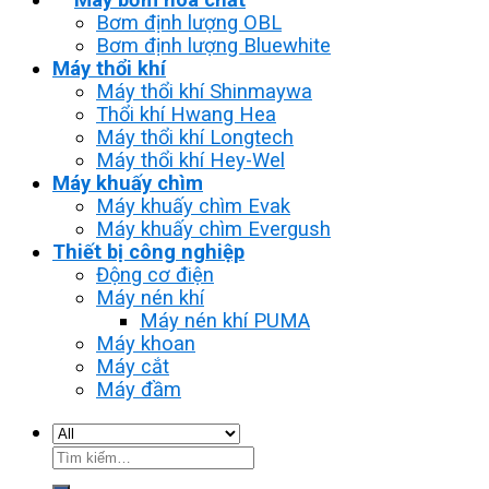
Bơm định lượng OBL
Bơm định lượng Bluewhite
Máy thổi khí
Máy thổi khí Shinmaywa
Thổi khí Hwang Hea
Máy thổi khí Longtech
Máy thổi khí Hey-Wel
Máy khuấy chìm
Máy khuấy chìm Evak
Máy khuấy chìm Evergush
Thiết bị công nghiệp
Động cơ điện
Máy nén khí
Máy nén khí PUMA
Máy khoan
Máy cắt
Máy đầm
Tìm
kiếm: