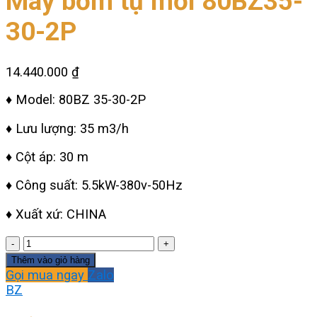
Máy bơm tự mồi 80BZ35-
30-2P
14.440.000
₫
♦ Model: 80BZ 35-30-2P
♦ Lưu lượng: 35 m3/h
♦ Cột áp: 30 m
♦ Công suất: 5.5kW-380v-50Hz
♦ Xuất xứ: CHINA
Máy
bơm
Thêm vào giỏ hàng
tự
Gọi mua ngay
Zalo
mồi
BZ
80BZ35-
30-