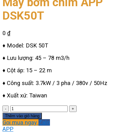
Máy bơm chìm APP
DSK50T
0
₫
♦ Model: DSK 50T
♦ Lưu lượng: 45 – 78 m3/h
♦ Cột áp: 15 – 22 m
♦ Công suất: 3.7kW / 3 pha / 380v / 50Hz
♦ Xuất xứ: Taiwan
Máy
bơm
Thêm vào giỏ hàng
chìm
Gọi mua ngay
Zalo
APP
APP
DSK50T