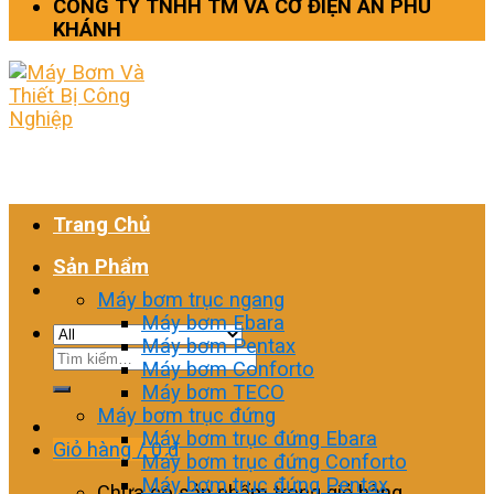
CÔNG TY TNHH TM VÀ CƠ ĐIỆN AN PHÚ
KHÁNH
Trang Chủ
Sản Phẩm
Máy bơm trục ngang
Máy bơm Ebara
Máy bơm Pentax
Tìm
Máy bơm Conforto
kiếm:
Máy bơm TECO
Máy bơm trục đứng
Máy bơm trục đứng Ebara
Giỏ hàng /
0
₫
Máy bơm trục đứng Conforto
Máy bơm trục đứng Pentax
Chưa có sản phẩm trong giỏ hàng.