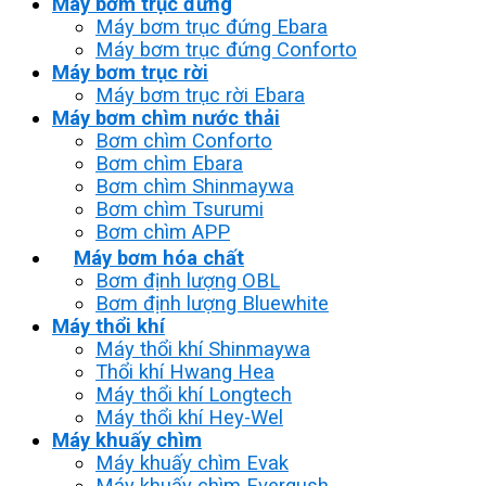
Máy bơm trục đứng
Máy bơm trục đứng Ebara
Máy bơm trục đứng Conforto
Máy bơm trục rời
Máy bơm trục rời Ebara
Máy bơm chìm nước thải
Bơm chìm Conforto
Bơm chìm Ebara
Bơm chìm Shinmaywa
Bơm chìm Tsurumi
Bơm chìm APP
Máy bơm hóa chất
Bơm định lượng OBL
Bơm định lượng Bluewhite
Máy thổi khí
Máy thổi khí Shinmaywa
Thổi khí Hwang Hea
Máy thổi khí Longtech
Máy thổi khí Hey-Wel
Máy khuấy chìm
Máy khuấy chìm Evak
Máy khuấy chìm Evergush