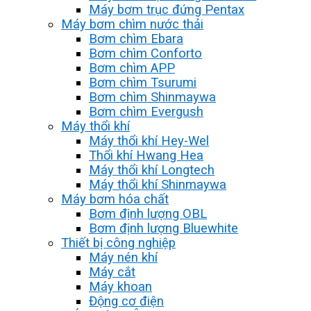
Máy bơm trục đứng Pentax
Máy bơm chìm nước thải
Bơm chìm Ebara
Bơm chìm Conforto
Bơm chìm APP
Bơm chìm Tsurumi
Bơm chìm Shinmaywa
Bơm chìm Evergush
Máy thổi khí
Máy thổi khí Hey-Wel
Thổi khí Hwang Hea
Máy thổi khí Longtech
Máy thổi khí Shinmaywa
Máy bơm hóa chất
Bơm định lượng OBL
Bơm định lượng Bluewhite
Thiết bị công nghiệp
Máy nén khí
Máy cắt
Máy khoan
Động cơ điện