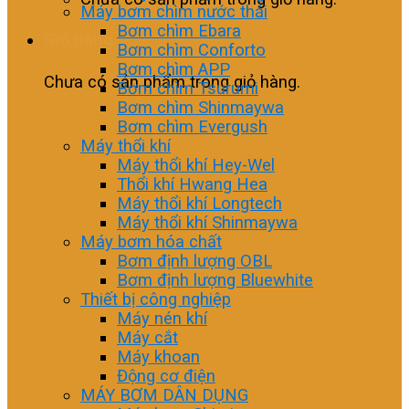
Máy bơm chìm nước thải
Bơm chìm Ebara
Giỏ hàng
Bơm chìm Conforto
Bơm chìm APP
Chưa có sản phẩm trong giỏ hàng.
Bơm chìm Tsurumi
Bơm chìm Shinmaywa
Bơm chìm Evergush
Máy thổi khí
Máy thổi khí Hey-Wel
Thổi khí Hwang Hea
Máy thổi khí Longtech
Máy thổi khí Shinmaywa
Máy bơm hóa chất
Bơm định lượng OBL
Bơm định lượng Bluewhite
Thiết bị công nghiệp
Máy nén khí
Máy cắt
Máy khoan
Động cơ điện
MÁY BƠM DÂN DỤNG