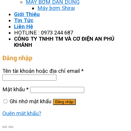
MÁY BƠM DÂN DỤNG
Máy bơm Shirai
Giới Thiệu
Tin Tức
Liên Hệ
HOTLINE : 0973 244 687
CÔNG TY TNHH TM VÀ CƠ ĐIỆN AN PHÚ
KHÁNH
Đăng nhập
Tên tài khoản hoặc địa chỉ email
*
Mật khẩu
*
Ghi nhớ mật khẩu
Đăng nhập
Quên mật khẩu?