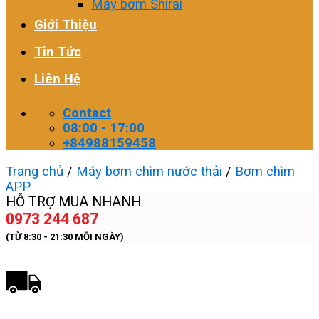
Máy bơm Shirai
Giới Thiệu
Tin Tức
Liên Hệ
Contact
08:00 - 17:00
+84988159458
Trang chủ
/
Máy bơm chìm nước thải
/
Bơm chìm
APP
HỖ TRỢ MUA NHANH
0973 244 687
(TỪ 8:30 - 21:30 MỖI NGÀY)