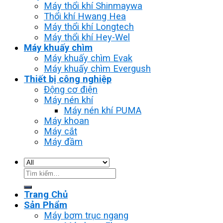
Máy thổi khí Shinmaywa
Thổi khí Hwang Hea
Máy thổi khí Longtech
Máy thổi khí Hey-Wel
Máy khuấy chìm
Máy khuấy chìm Evak
Máy khuấy chìm Evergush
Thiết bị công nghiệp
Động cơ điện
Máy nén khí
Máy nén khí PUMA
Máy khoan
Máy cắt
Máy đầm
Tìm
kiếm:
Trang Chủ
Sản Phẩm
Máy bơm trục ngang