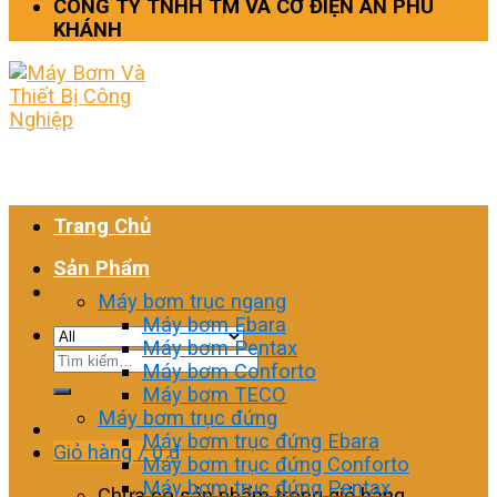
CÔNG TY TNHH TM VÀ CƠ ĐIỆN AN PHÚ
KHÁNH
Trang Chủ
Sản Phẩm
Máy bơm trục ngang
Máy bơm Ebara
Máy bơm Pentax
Tìm
Máy bơm Conforto
kiếm:
Máy bơm TECO
Máy bơm trục đứng
Máy bơm trục đứng Ebara
Giỏ hàng /
0
₫
Máy bơm trục đứng Conforto
Máy bơm trục đứng Pentax
Chưa có sản phẩm trong giỏ hàng.