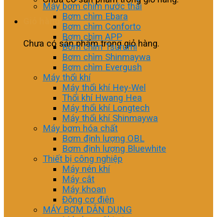
Máy bơm chìm nước thải
Bơm chìm Ebara
Giỏ hàng
Bơm chìm Conforto
Bơm chìm APP
Chưa có sản phẩm trong giỏ hàng.
Bơm chìm Tsurumi
Bơm chìm Shinmaywa
Bơm chìm Evergush
Máy thổi khí
Máy thổi khí Hey-Wel
Thổi khí Hwang Hea
Máy thổi khí Longtech
Máy thổi khí Shinmaywa
Máy bơm hóa chất
Bơm định lượng OBL
Bơm định lượng Bluewhite
Thiết bị công nghiệp
Máy nén khí
Máy cắt
Máy khoan
Động cơ điện
MÁY BƠM DÂN DỤNG