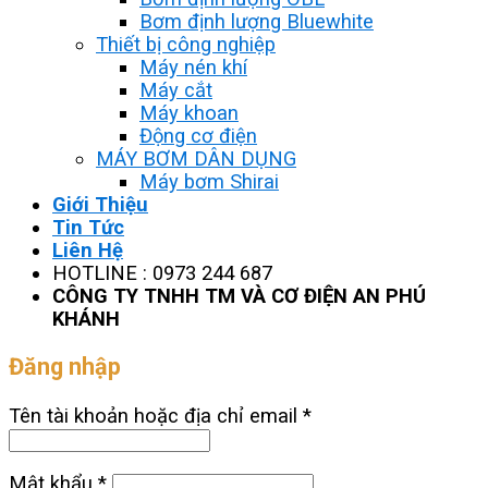
Bơm định lượng Bluewhite
Thiết bị công nghiệp
Máy nén khí
Máy cắt
Máy khoan
Động cơ điện
MÁY BƠM DÂN DỤNG
Máy bơm Shirai
Giới Thiệu
Tin Tức
Liên Hệ
HOTLINE : 0973 244 687
CÔNG TY TNHH TM VÀ CƠ ĐIỆN AN PHÚ
KHÁNH
Đăng nhập
Tên tài khoản hoặc địa chỉ email
*
Mật khẩu
*