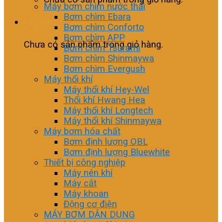
Máy bơm chìm nước thải
Bơm chìm Ebara
Giỏ hàng
Bơm chìm Conforto
Bơm chìm APP
Chưa có sản phẩm trong giỏ hàng.
Bơm chìm Tsurumi
Bơm chìm Shinmaywa
Bơm chìm Evergush
Máy thổi khí
Máy thổi khí Hey-Wel
Thổi khí Hwang Hea
Máy thổi khí Longtech
Máy thổi khí Shinmaywa
Máy bơm hóa chất
Bơm định lượng OBL
Bơm định lượng Bluewhite
Thiết bị công nghiệp
Máy nén khí
Máy cắt
Máy khoan
Động cơ điện
MÁY BƠM DÂN DỤNG