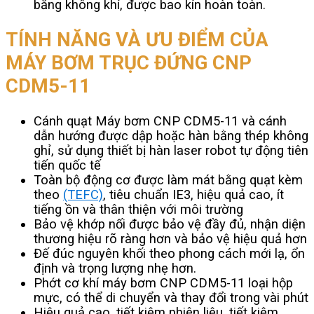
bằng không khí, được bao kín hoàn toàn.
TÍNH NĂNG VÀ ƯU ĐIỂM CỦA
MÁY BƠM TRỤC ĐỨNG CNP
CDM5-11
Cánh quạt Máy bơm CNP CDM5-11 và cánh
dẫn hướng được dập hoặc hàn bằng thép không
ghỉ, sử dụng thiết bị hàn laser robot tự động tiên
tiến quốc tế
Toàn bộ động cơ được làm mát bằng quạt kèm
theo
(TEFC)
, tiêu chuẩn IE3, hiệu quả cao, ít
tiếng ồn và thân thiện với môi trường
Bảo vệ khớp nối được bảo vệ đầy đủ, nhận diện
thương hiệu rõ ràng hơn và bảo vệ hiệu quả hơn
Đế đúc nguyên khối theo phong cách mới lạ, ổn
định và trọng lượng nhẹ hơn.
Phớt cơ khí máy bơm CNP CDM5-11 loại hộp
mực, có thể di chuyển và thay đổi trong vài phút
Hiệu quả cao, tiết kiệm nhiên liệu, tiết kiệm