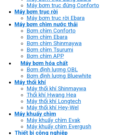
Máy bơm trục đứng Conforto
Máy bơm trục rời
Máy bơm trục rời Ebara
Máy bơm chìm nước thải
Bơm chìm Conforto
Bơm chìm Ebara
Bơm chìm Shinmaywa
Bơm chìm Tsurumi
Bơm chìm APP
Máy bơm hóa chất
Bơm định lượng OBL
Bơm định lượng Bluewhite
Máy thổi khí
Máy thổi khí Shinmaywa
Thổi khí Hwang Hea
Máy thổi khí Longtech
Máy thổi khí Hey-Wel
Máy khuấy chìm
Máy khuấy chìm Evak
Máy khuấy chìm Evergush
Thiết bị công nghiệp