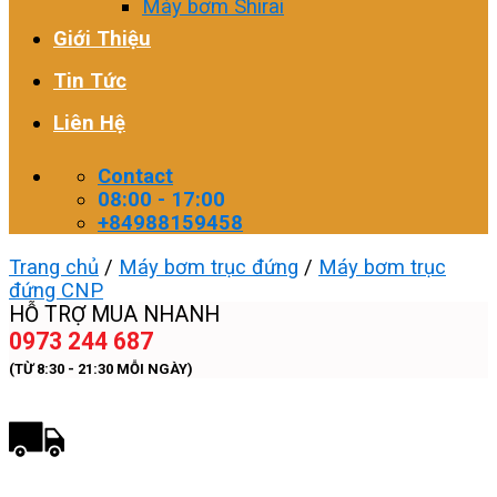
Máy bơm Shirai
Giới Thiệu
Tin Tức
Liên Hệ
Contact
08:00 - 17:00
+84988159458
Trang chủ
/
Máy bơm trục đứng
/
Máy bơm trục
đứng CNP
HỖ TRỢ MUA NHANH
0973 244 687
(TỪ 8:30 - 21:30 MỖI NGÀY)