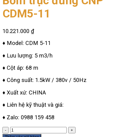
Bơm trục đứng CNP
CDM5-11
10.221.000
₫
♦ Model: CDM 5-11
♦ Lưu lượng: 5 m3/h
♦ Cột áp: 68 m
♦ Công suất: 1.5kW / 380v / 50Hz
♦ Xuất xứ: CHINA
♦ Liên hệ kỹ thuật và giá:
♦ Zalo: 0988 159 458
Bơm
trục