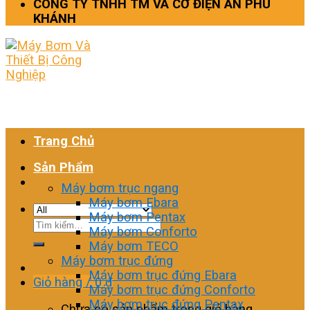
CÔNG TY TNHH TM VÀ CƠ ĐIỆN AN PHÚ
KHÁNH
Trang Chủ
Sản Phẩm
Máy bơm trục ngang
Máy bơm Ebara
Máy bơm Pentax
Tìm
Máy bơm Conforto
kiếm:
Máy bơm TECO
Máy bơm trục đứng
Máy bơm trục đứng Ebara
Giỏ hàng /
0
₫
Máy bơm trục đứng Conforto
Máy bơm trục đứng Pentax
Chưa có sản phẩm trong giỏ hàng.