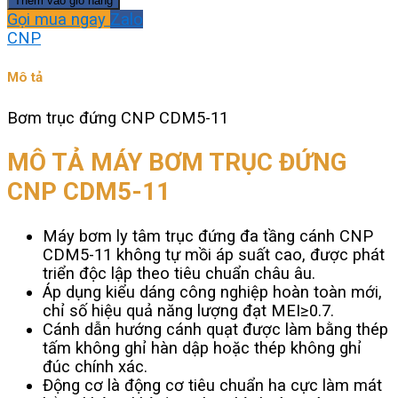
Thêm vào giỏ hàng
đứng
Gọi mua ngay
Zalo
CNP
CNP
CDM5-
11
Mô tả
số
lượng
Bơm trục đứng CNP CDM5-11
MÔ TẢ MÁY BƠM TRỤC ĐỨNG
CNP CDM5-11
Máy bơm ly tâm trục đứng đa tầng cánh CNP
CDM5-11 không tự mồi áp suất cao, được phát
triển độc lập theo tiêu chuẩn châu âu.
Áp dụng kiểu dáng công nghiệp hoàn toàn mới,
chỉ số hiệu quả năng lượng đạt MEI≥0.7.
Cánh dẫn hướng cánh quạt được làm bằng thép
tấm không ghỉ hàn dập hoặc thép không ghỉ
đúc chính xác.
Động cơ là động cơ tiêu chuẩn ha cực làm mát