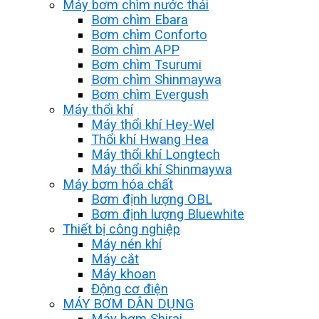
Máy bơm chìm nước thải
Bơm chìm Ebara
Bơm chìm Conforto
Bơm chìm APP
Bơm chìm Tsurumi
Bơm chìm Shinmaywa
Bơm chìm Evergush
Máy thổi khí
Máy thổi khí Hey-Wel
Thổi khí Hwang Hea
Máy thổi khí Longtech
Máy thổi khí Shinmaywa
Máy bơm hóa chất
Bơm định lượng OBL
Bơm định lượng Bluewhite
Thiết bị công nghiệp
Máy nén khí
Máy cắt
Máy khoan
Động cơ điện
MÁY BƠM DÂN DỤNG
Máy bơm Shirai