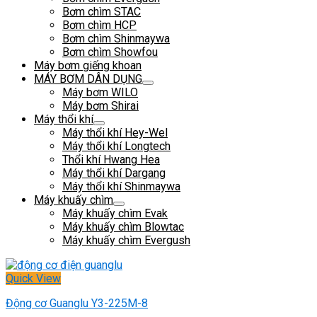
Bơm chìm STAC
Bơm chìm HCP
Bơm chìm Shinmaywa
Bơm chìm Showfou
Máy bơm giếng khoan
MÁY BƠM DÂN DỤNG
Máy bơm WILO
Máy bơm Shirai
Máy thổi khí
Máy thổi khí Hey-Wel
Máy thổi khí Longtech
Thổi khí Hwang Hea
Máy thổi khí Dargang
Máy thổi khí Shinmaywa
Máy khuấy chìm
Máy khuấy chìm Evak
Máy khuấy chìm Blowtac
Máy khuấy chìm Evergush
Quick View
Động cơ Guanglu Y3-225M-8