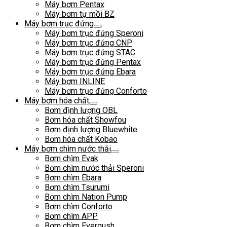
Máy bơm Pentax
Máy bơm tự mồi BZ
Máy bơm trục đứng
Máy bơm trục đứng Speroni
Máy bơm trục đứng CNP
Máy bơm trục đứng STAC
Máy bơm trục đứng Pentax
Máy bơm trục đứng Ebara
Máy bơm INLINE
Máy bơm trục đứng Conforto
Máy bơm hóa chất
Bơm định lượng OBL
Bơm hóa chất Showfou
Bơm định lượng Bluewhite
Bơm hóa chất Kobao
Máy bơm chìm nước thải
Bơm chìm Evak
Bơm chìm nước thải Speroni
Bơm chìm Ebara
Bơm chìm Tsurumi
Bơm chìm Nation Pump
Bơm chìm Conforto
Bơm chìm APP
Bơm chìm Evergush