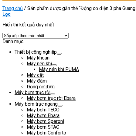
Trang chủ
/
Sản phẩm được gắn thẻ “Động cơ điện 3 pha Guang
Lọc
Hiển thị kết quả duy nhất
Danh mục
Thiết bị công nghiệp
Máy khoan
Máy nén khí
Máy nén khí PUMA
Máy cắt
Máy đầm
Động cơ điện
Máy bơm trục rời
Máy bơm trục rời Ebara
Máy bơm trục ngang
Máy bơm TECO
Máy bơm Ebara
Máy bơm Speroni
Máy bơm STAC
Máy bơm Conforto