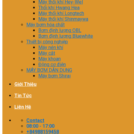
Máy thổi khí Hey-Wel
Thổi khí Hwang Hea
Máy thổi khí Longtech
Máy thổi khí Shinmaywa
Máy bơm hóa chất
Bơm định lượng OBL
Bơm định lượng Bluewhite
Thiết bị công nghiệp
Máy nén khí
Máy cắt
Máy khoan
Động cơ điện
MÁY BƠM DÂN DỤNG
Máy bơm Shirai
Giới Thiệu
Tin Tức
Liên Hệ
Contact
08:00 - 17:00
+84988159458