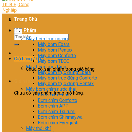
Trang Chủ
Sản Phẩm
Tìm
Máy bơm trục ngang
kiếm:
Máy bơm Ebara
Máy bơm Pentax
Máy bơm Conforto
Giỏ hàng /
0
₫
Máy bơm TECO
Máy bơm trục đứng
Chưa có sản phẩm trong giỏ hàng.
Máy bơm trục đứng Ebara
Máy bơm trục đứng Conforto
Giỏ hàng
Máy bơm trục đứng Pentax
Máy bơm chìm nước thải
Chưa có sản phẩm trong giỏ hàng.
Bơm chìm Ebara
Bơm chìm Conforto
Bơm chìm APP
Bơm chìm Tsurumi
Bơm chìm Shinmaywa
Bơm chìm Evergush
Máy thổi khí