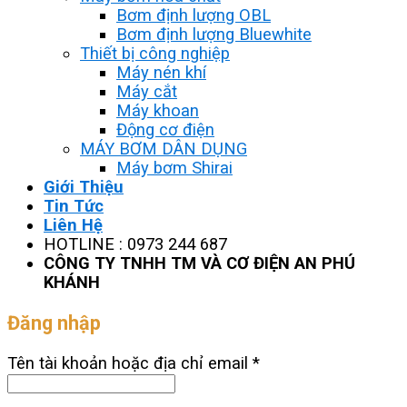
Bơm định lượng OBL
Bơm định lượng Bluewhite
Thiết bị công nghiệp
Máy nén khí
Máy cắt
Máy khoan
Động cơ điện
MÁY BƠM DÂN DỤNG
Máy bơm Shirai
Giới Thiệu
Tin Tức
Liên Hệ
HOTLINE : 0973 244 687
CÔNG TY TNHH TM VÀ CƠ ĐIỆN AN PHÚ
KHÁNH
Đăng nhập
Tên tài khoản hoặc địa chỉ email
*