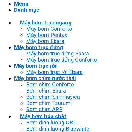
Menu
Danh mục
Máy bơm trục ngang
Máy bơm Conforto
Máy bơm Pentax
Máy bơm Ebara
Máy bơm trục đứng
Máy bơm trục đứng Ebara
Máy bơm trục đứng Conforto
Máy bơm trục rời
Máy bơm trục rời Ebara
Máy bơm chìm nước thải
Bơm chìm Conforto
Bơm chìm Ebara
Bơm chìm Shinmaywa
Bơm chìm Tsurumi
Bơm chìm APP
Máy bơm hóa chất
Bơm định lượng OBL
Bơm định lượng Bluewhite