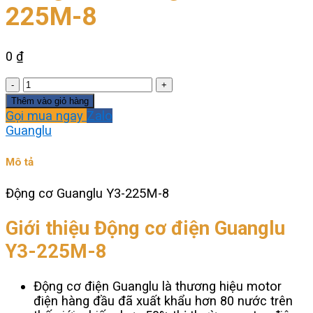
225M-8
0
₫
Động
cơ
Thêm vào giỏ hàng
Guanglu
Gọi mua ngay
Zalo
Y3-
Guanglu
225M-
8
Mô tả
số
lượng
Động cơ Guanglu Y3-225M-8
Giới thiệu Động cơ điện Guanglu
Y3-225M-8
Động cơ điện Guanglu là thương hiệu motor
điện hàng đầu đã xuất khẩu hơn 80 nước trên