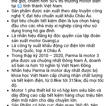
thế giới, chiếm hơn 50% thị thường motor điện
tại
63
tỉnh thành Việt Nam.
Sản phẩm được sản xuất theo dây truyền công
nghệ Ý, đạt tiêu chuẩn xuất khẩu Châu Âu.
Đạt tiêu chuẩn tiết kiệm điện là lựa chọn hàng
đầu cho các nhà máy xí nghiệp cũng như sử
dụng trong hộ gia đình.
Là nhãn hiệu đăng ký độc quyền của tập đoàn
sản xuất motor GuangLu
Là công ty xuất khẩu động cơ điện lớn nhất
Trung Quốc, top 4 Châu Á.
Trong thập kỷ 2010 – 2020, Parma là motor 3
pha được ưa chuộng nhất Đông Nam Á, doanh
số bán ra hơn 10 nghìn tỷ Việt Nam Đồng.
Nhãn hiệu Parma là motor duy nhất được bộ
khoa học Việt Nam cấp chứng nhận chất lượng
và tiết kiệm điện, từ 0.8kw tới 315kw, đủ mọi tốc
độ.
Motor 1 pha thiết kế từ vỏ hộp kim siêu bền và
dây đồng cao cấp tiết kiệm hàng chục triệu tiền
điện mỗi năm cho dây chuyền lớn.
Sản Phẩm có hộp cực điện quay 360 độ, tiện