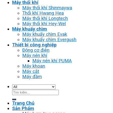
Máy thổi khí
Máy thổi khí Shinmaywa
Thổi khí Hwang Hea
Máy thổi khí Longtech
Máy thổi khí Hey-Wel
Máy khuấy chìm
Máy khuấy chìm Evak
Máy khuấy chìm Evergush
Thiết bị công nghiệp
Động cơ điện
Máy nén khí
Máy nén khí PUMA
Máy khoan
Máy cắt
Máy đầm
Tìm
kiếm:
Trang Chủ
Sản Phẩm