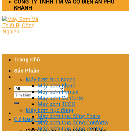
CÔNG TY TNHH TM VÀ CƠ ĐIỆN AN PHÚ
KHÁNH
Trang Chủ
Sản Phẩm
Máy bơm trục ngang
Máy bơm Ebara
Máy bơm Pentax
Tìm
Máy bơm Conforto
kiếm:
Máy bơm TECO
Máy bơm trục đứng
Máy bơm trục đứng Ebara
Giỏ hàng /
0
₫
Máy bơm trục đứng Conforto
Máy bơm trục đứng Pentax
Chưa có sản phẩm trong giỏ hàng.