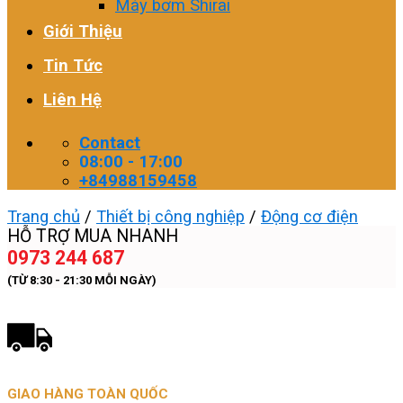
Máy bơm Shirai
Giới Thiệu
Tin Tức
Liên Hệ
Contact
08:00 - 17:00
+84988159458
Trang chủ
/
Thiết bị công nghiệp
/
Động cơ điện
HỖ TRỢ MUA NHANH
0973 244 687
(TỪ 8:30 - 21:30 MỖI NGÀY)
GIAO HÀNG TOÀN QUỐC