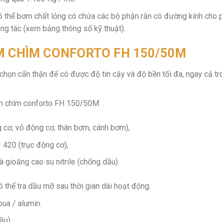
 thể bơm chất lỏng có chứa các bộ phận rắn có đường kính cho 
ng tác (xem bảng thông số kỹ thuật).
M CHÌM CONFORTO FH 150/50M
họn cẩn thận để có được độ tin cậy và độ bền tối đa, ngay cả tr
ơm chìm conforto FH 150/50M
 cơ, vỏ động cơ, thân bơm, cánh bơm),
 420 (trục động cơ),
à gioăng cao su nitrile (chống dầu).
ó thể tra dầu mỡ sau thời gian dài hoạt động.
bua / alumin.
ầu).