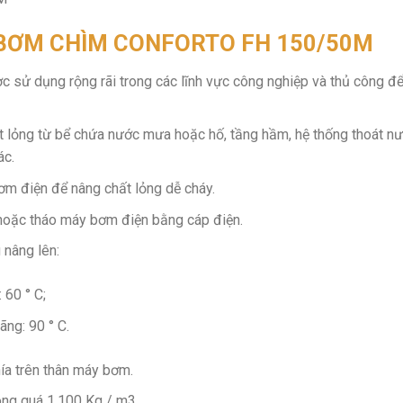
BƠM CHÌM CONFORTO FH 150/50M
sử dụng rộng rãi trong các lĩnh vực công nghiệp và thủ công để
t lỏng từ bể chứa nước mưa hoặc hố, tầng hầm, hệ thống thoát n
ác.
 điện để nâng chất lỏng dễ cháy.
oặc tháo máy bơm điện bằng cáp điện.
 nâng lên:
 60 ° C;
ng: 90 ° C.
ía trên thân máy bơm.
hông quá 1.100 Kg / m3.