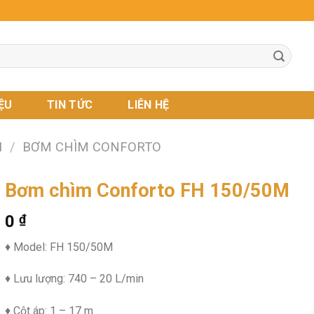
IỆU
TIN TỨC
LIÊN HỆ
I
/
BƠM CHÌM CONFORTO
Bơm chìm Conforto FH 150/50M
0
₫
♦ Model: FH 150/50M
♦ Lưu lượng: 740 – 20 L/min
♦ Cột áp: 1 – 17 m