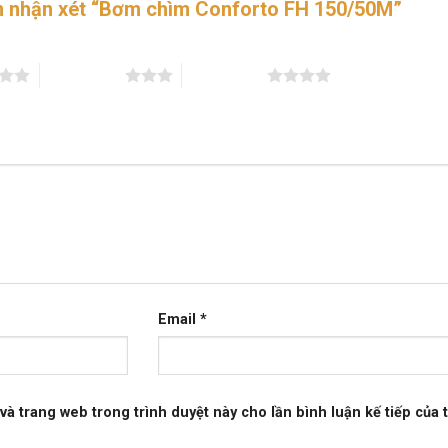
ên nhận xét “Bơm chìm Conforto FH 150/50M”
3 trên 5 sao
4 trên 5 sao
Email
*
 và trang web trong trình duyệt này cho lần bình luận kế tiếp của t