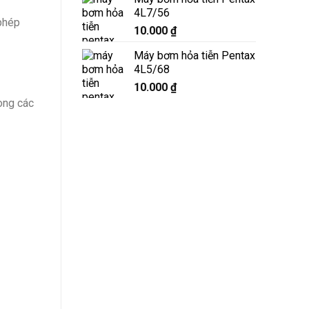
4L7/56
phép
10.000
₫
Máy bơm hỏa tiễn Pentax
4L5/68
10.000
₫
ong các