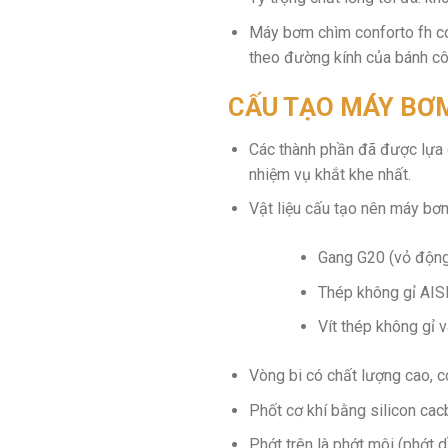
Máy bơm chìm conforto fh có
theo đường kính của bánh cô
CẤU TẠO MÁY BƠ
Các thành phần đã được lựa c
nhiệm vụ khắt khe nhất.
Vật liệu cấu tạo nên máy b
Gang G20 (vỏ động
Thép không gỉ AISI
Vít thép không gỉ v
Vòng bi có chất lượng cao, c
Phốt cơ khí bằng silicon cac
Phớt trên là phớt môi (phớt d