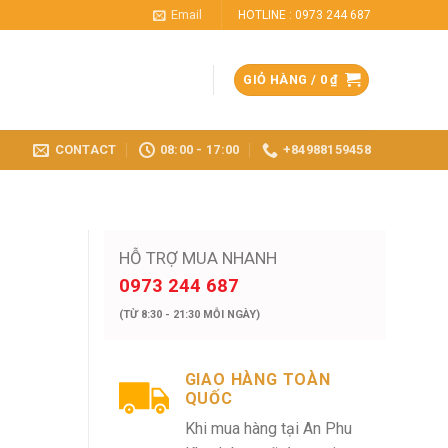
Email
HOTLINE : 0973 244 687
GIỎ HÀNG /
0
₫
CONTACT
08:00 - 17:00
+84988159458
HỖ TRỢ MUA NHANH
0973 244 687
(TỪ 8:30 - 21:30 MỖI NGÀY)
GIAO HÀNG TOÀN
QUỐC
Khi mua hàng tại An Phu