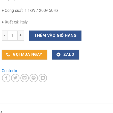
♦ Công suất: 1.1kW / 200v 50Hz
♦ Xuất xứ: Italy
Bơm chìm Conforto FH 150/50M số lượng
THÊM VÀO GIỎ HÀNG
GỌI MUA NGAY
ZALO
Conforto
M