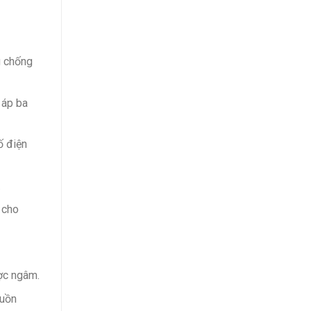
u chống
 áp ba
ố điện
.
 cho
ợc ngâm.
guồn