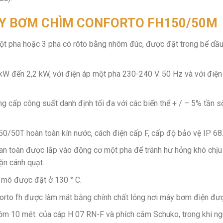
ÁY BƠM CHÌM CONFORTO FH150/50M
một pha hoặc 3 pha có rôto bằng nhôm đúc, được đặt trong bể dầ
kW đến 2,2 kW, với điện áp một pha 230-240 V. 50 Hz và với điện
g cấp công suất danh định tối đa với các biến thể + / – 5% tần s
0/50T hoàn toàn kín nước, cách điện cấp F, cấp độ bảo vệ IP 68
 an toàn được lắp vào động cơ một pha để tránh hư hỏng khó chịu
ặn cánh quạt.
i mô được đặt ở 130 ° C.
rto fh được làm mát bằng chính chất lỏng nơi máy bơm điện đư
 gồm 10 mét. của cáp H 07 RN-F và phích cắm Schuko, trong khi n