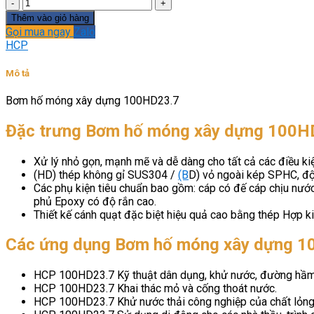
Bơm
hố
Thêm vào giỏ hàng
móng
Gọi mua ngay
Zalo
xây
HCP
dựng
100HD23.7
Mô tả
số
lượng
Bơm hố móng xây dựng 100HD23.7
Đặc trưng Bơm hố móng xây dựng 100H
Xử lý nhỏ gọn, mạnh mẽ và dễ dàng cho tất cả các điều ki
(HD) thép không gỉ SUS304 /
(B
D) vỏ ngoài kép SPHC, độ
Các phụ kiện tiêu chuẩn bao gồm: cáp có đế cáp chịu nước
phủ Epoxy có độ rắn cao.
Thiết kế cánh quạt đặc biệt hiệu quả cao bằng thép Hợp 
Các ứng dụng Bơm hố móng xây dựng 1
HCP 100HD23.7 Kỹ thuật dân dụng, khử nước, đường hầm, 
HCP 100HD23.7 Khai thác mỏ và cống thoát nước.
HCP 100HD23.7 Khử nước thải công nghiệp của chất lỏng 