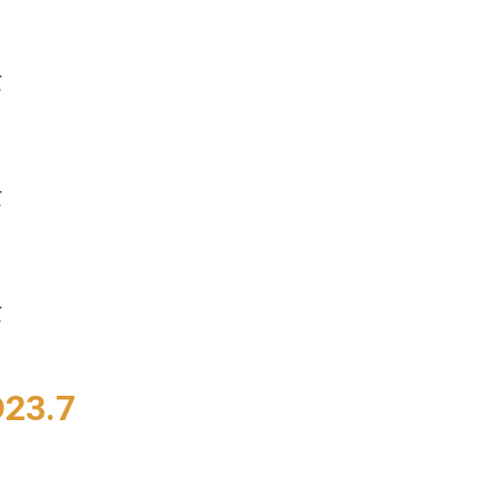
₫
₫
₫
D23.7