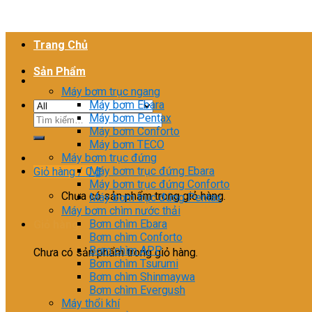
Trang Chủ
Sản Phẩm
Máy bơm trục ngang
Máy bơm Ebara
Máy bơm Pentax
Tìm
Máy bơm Conforto
kiếm:
Máy bơm TECO
Máy bơm trục đứng
Máy bơm trục đứng Ebara
Giỏ hàng /
0
₫
Máy bơm trục đứng Conforto
Chưa có sản phẩm trong giỏ hàng.
Máy bơm trục đứng Pentax
Máy bơm chìm nước thải
Bơm chìm Ebara
Giỏ hàng
Bơm chìm Conforto
Bơm chìm APP
Chưa có sản phẩm trong giỏ hàng.
Bơm chìm Tsurumi
Bơm chìm Shinmaywa
Bơm chìm Evergush
Máy thổi khí