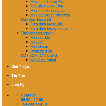
Máy thổi khí Hey-Wel
Thổi khí Hwang Hea
Máy thổi khí Longtech
Máy thổi khí Shinmaywa
Máy bơm hóa chất
Bơm định lượng OBL
Bơm định lượng Bluewhite
Thiết bị công nghiệp
Máy nén khí
Máy cắt
Máy khoan
Động cơ điện
MÁY BƠM DÂN DỤNG
Máy bơm Shirai
Giới Thiệu
Tin Tức
Liên Hệ
Contact
08:00 - 17:00
+84988159458