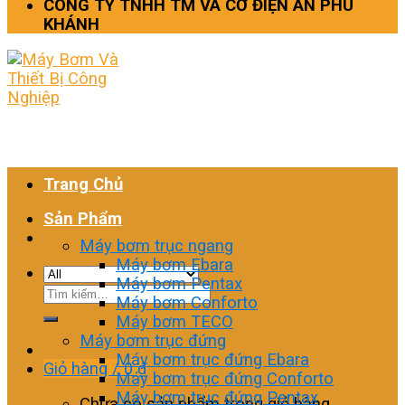
CÔNG TY TNHH TM VÀ CƠ ĐIỆN AN PHÚ
KHÁNH
Trang Chủ
Sản Phẩm
Máy bơm trục ngang
Máy bơm Ebara
Máy bơm Pentax
Tìm
Máy bơm Conforto
kiếm:
Máy bơm TECO
Máy bơm trục đứng
Máy bơm trục đứng Ebara
Giỏ hàng /
0
₫
Máy bơm trục đứng Conforto
Máy bơm trục đứng Pentax
Chưa có sản phẩm trong giỏ hàng.