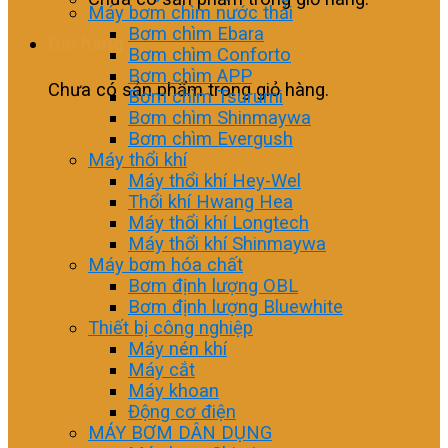
Máy bơm chìm nước thải
Bơm chìm Ebara
Giỏ hàng
Bơm chìm Conforto
Bơm chìm APP
Chưa có sản phẩm trong giỏ hàng.
Bơm chìm Tsurumi
Bơm chìm Shinmaywa
Bơm chìm Evergush
Máy thổi khí
Máy thổi khí Hey-Wel
Thổi khí Hwang Hea
Máy thổi khí Longtech
Máy thổi khí Shinmaywa
Máy bơm hóa chất
Bơm định lượng OBL
Bơm định lượng Bluewhite
Thiết bị công nghiệp
Máy nén khí
Máy cắt
Máy khoan
Động cơ điện
MÁY BƠM DÂN DỤNG