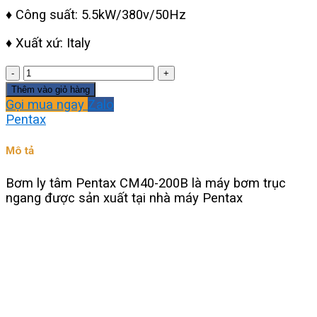
♦ Công suất: 5.5kW/380v/50Hz
♦ Xuất xứ: Italy
Bơm
ly
Thêm vào giỏ hàng
tâm
Gọi mua ngay
Zalo
Pentax
Pentax
CM40-
200B
Mô tả
số
lượng
Bơm ly tâm Pentax CM40-200B là máy bơm trục
ngang được sản xuất tại nhà máy Pentax