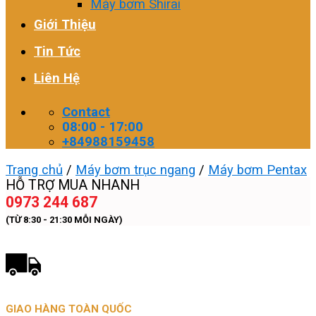
Máy bơm Shirai
Giới Thiệu
Tin Tức
Liên Hệ
Contact
08:00 - 17:00
+84988159458
Trang chủ
/
Máy bơm trục ngang
/
Máy bơm Pentax
HỖ TRỢ MUA NHANH
0973 244 687
(TỪ 8:30 - 21:30 MỖI NGÀY)
GIAO HÀNG TOÀN QUỐC