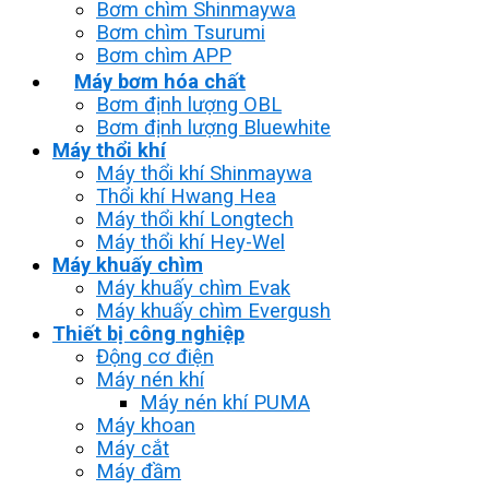
Bơm chìm Shinmaywa
Bơm chìm Tsurumi
Bơm chìm APP
Máy bơm hóa chất
Bơm định lượng OBL
Bơm định lượng Bluewhite
Máy thổi khí
Máy thổi khí Shinmaywa
Thổi khí Hwang Hea
Máy thổi khí Longtech
Máy thổi khí Hey-Wel
Máy khuấy chìm
Máy khuấy chìm Evak
Máy khuấy chìm Evergush
Thiết bị công nghiệp
Động cơ điện
Máy nén khí
Máy nén khí PUMA
Máy khoan
Máy cắt
Máy đầm