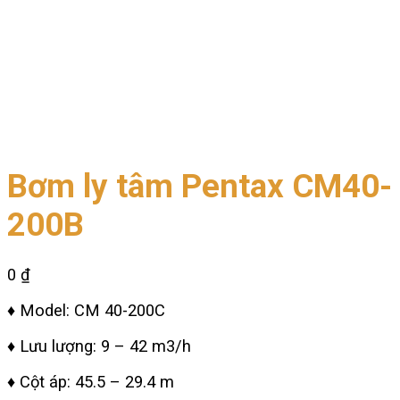
Bơm ly tâm Pentax CM40-
200B
0
₫
♦ Model: CM 40-200C
♦ Lưu lượng: 9 – 42 m3/h
♦ Cột áp: 45.5 – 29.4 m