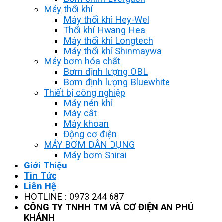
Máy thổi khí
Máy thổi khí Hey-Wel
Thổi khí Hwang Hea
Máy thổi khí Longtech
Máy thổi khí Shinmaywa
Máy bơm hóa chất
Bơm định lượng OBL
Bơm định lượng Bluewhite
Thiết bị công nghiệp
Máy nén khí
Máy cắt
Máy khoan
Động cơ điện
MÁY BƠM DÂN DỤNG
Máy bơm Shirai
Giới Thiệu
Tin Tức
Liên Hệ
HOTLINE : 0973 244 687
CÔNG TY TNHH TM VÀ CƠ ĐIỆN AN PHÚ
KHÁNH