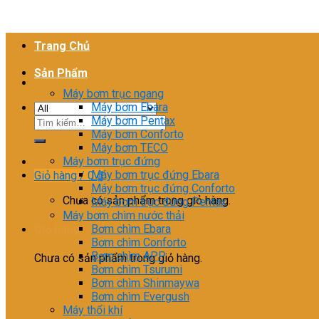
Trang Chủ
Sản Phẩm
Máy bơm trục ngang
Máy bơm Ebara
Máy bơm Pentax
Tìm
Máy bơm Conforto
kiếm:
Máy bơm TECO
Máy bơm trục đứng
Máy bơm trục đứng Ebara
Giỏ hàng /
0
₫
Máy bơm trục đứng Conforto
Chưa có sản phẩm trong giỏ hàng.
Máy bơm trục đứng Pentax
Máy bơm chìm nước thải
Bơm chìm Ebara
Giỏ hàng
Bơm chìm Conforto
Bơm chìm APP
Chưa có sản phẩm trong giỏ hàng.
Bơm chìm Tsurumi
Bơm chìm Shinmaywa
Bơm chìm Evergush
Máy thổi khí