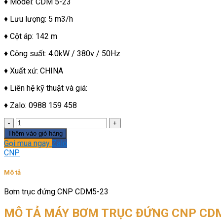
♦ Model: CDM 5-23
♦ Lưu lượng: 5 m3/h
♦ Cột áp: 142 m
♦ Công suất: 4.0kW / 380v / 50Hz
♦ Xuất xứ: CHINA
♦ Liên hệ kỹ thuật và giá:
♦ Zalo: 0988 159 458
Bơm
trục
Thêm vào giỏ hàng
đứng
Gọi mua ngay
Zalo
CNP
CNP
CDM5-
23
Mô tả
số
lượng
Bơm trục đứng CNP CDM5-23
MÔ TẢ MÁY BƠM TRỤC ĐỨNG CNP CD