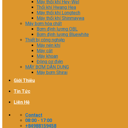
Máy thổi khí Hey-Wel
Thổi khí Hwang Hea
Máy thổi khí Longtech
Máy thổi khí Shinmaywa
Máy bơm hóa chất
Bơm định lượng OBL
Bơm định lượng Bluewhite
Thiết bị công nghiệp
Máy nén khí
Máy cắt
Máy khoan
Động cơ điện
MÁY BƠM DÂN DỤNG
Máy bơm Shirai
Giới Thiệu
Tin Tức
Liên Hệ
Contact
08:00 - 17:00
+84988159458