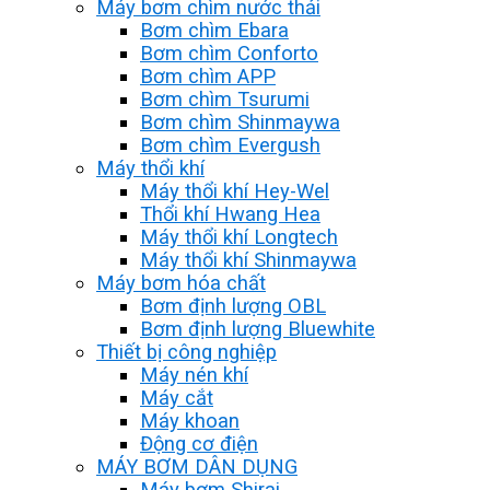
Máy bơm chìm nước thải
Bơm chìm Ebara
Bơm chìm Conforto
Bơm chìm APP
Bơm chìm Tsurumi
Bơm chìm Shinmaywa
Bơm chìm Evergush
Máy thổi khí
Máy thổi khí Hey-Wel
Thổi khí Hwang Hea
Máy thổi khí Longtech
Máy thổi khí Shinmaywa
Máy bơm hóa chất
Bơm định lượng OBL
Bơm định lượng Bluewhite
Thiết bị công nghiệp
Máy nén khí
Máy cắt
Máy khoan
Động cơ điện
MÁY BƠM DÂN DỤNG
Máy bơm Shirai