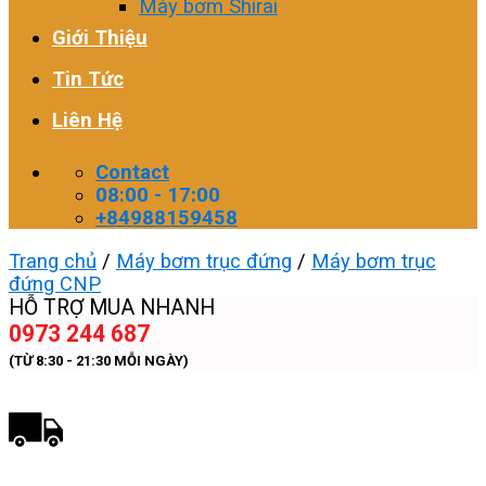
Máy bơm Shirai
Giới Thiệu
Tin Tức
Liên Hệ
Contact
08:00 - 17:00
+84988159458
Trang chủ
/
Máy bơm trục đứng
/
Máy bơm trục
đứng CNP
HỖ TRỢ MUA NHANH
0973 244 687
(TỪ 8:30 - 21:30 MỖI NGÀY)