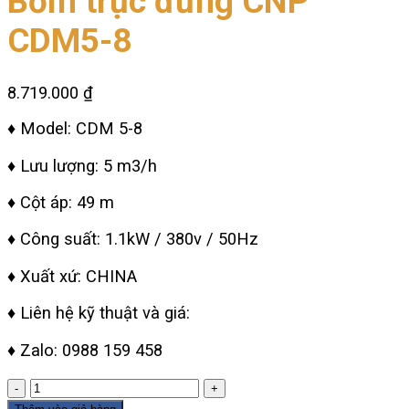
Bơm trục đứng CNP
CDM5-8
8.719.000
₫
♦ Model: CDM 5-8
♦ Lưu lượng: 5 m3/h
♦ Cột áp: 49 m
♦ Công suất: 1.1kW / 380v / 50Hz
♦ Xuất xứ: CHINA
♦ Liên hệ kỹ thuật và giá:
♦ Zalo: 0988 159 458
Bơm
trục