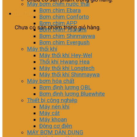
Máy bơm chìm nước thải
Bơm chìm Ebara
Giỏ hàng
Bơm chìm Conforto
Bơm chìm APP
Chưa có sản phẩm trong giỏ hàng.
Bơm chìm Tsurumi
Bơm chìm Shinmaywa
Bơm chìm Evergush
Máy thổi khí
Máy thổi khí Hey-Wel
Thổi khí Hwang Hea
Máy thổi khí Longtech
Máy thổi khí Shinmaywa
Máy bơm hóa chất
Bơm định lượng OBL
Bơm định lượng Bluewhite
Thiết bị công nghiệp
Máy nén khí
Máy cắt
Máy khoan
Động cơ điện
MÁY BƠM DÂN DỤNG