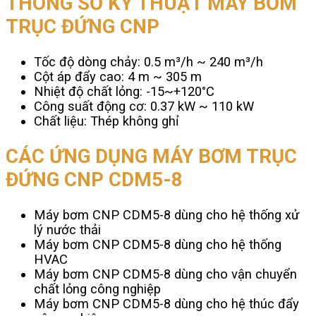
THÔNG SỐ KỸ THUẬT MÁY BƠM
TRỤC ĐỨNG CNP
Tốc độ dòng chảy: 0.5 m³/h ~ 240 m³/h
Cột áp đẩy cao: 4 m ~ 305 m
Nhiệt độ chất lỏng: -15~+120°C
Công suất động cơ: 0.37 kW ~ 110 kW
Chất liệu: Thép không ghỉ
CÁC ỨNG DỤNG MÁY BƠM TRỤC
ĐỨNG CNP CDM5-8
Máy bơm CNP CDM5-8 dùng cho hệ thống xử
lý nước thải
Máy bơm CNP CDM5-8 dùng cho hệ thống
HVAC
Máy bơm CNP CDM5-8 dùng cho vận chuyển
chất lỏng công nghiệp
Máy bơm CNP CDM5-8 dùng cho hệ thúc đẩy