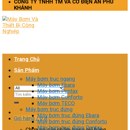
CÔNG TY TNHH TM VÀ CƠ ĐIỆN AN PHÚ
KHÁNH
Trang Chủ
Sản Phẩm
Máy bơm trục ngang
Máy bơm Ebara
Máy bơm Pentax
Tìm
Máy bơm Conforto
kiếm:
Máy bơm TECO
Máy bơm trục đứng
Máy bơm trục đứng Ebara
Giỏ hàng /
0
₫
Máy bơm trục đứng Conforto
Máy bơm trục đứng Pentax
Chưa có sản phẩm trong giỏ hàng.