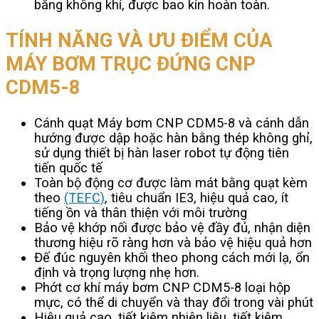
bằng không khí, được bao kín hoàn toàn.
TÍNH NĂNG VÀ ƯU ĐIỂM CỦA
MÁY BƠM TRỤC ĐỨNG CNP
CDM5-8
Cánh quạt Máy bơm CNP CDM5-8 và cánh dẫn
hướng được dập hoặc hàn bằng thép không ghỉ,
sử dụng thiết bị hàn laser robot tự động tiên
tiến quốc tế
Toàn bộ động cơ được làm mát bằng quạt kèm
theo
(TEFC)
, tiêu chuẩn IE3, hiệu quả cao, ít
tiếng ồn và thân thiện với môi trường
Bảo vệ khớp nối được bảo vệ đầy đủ, nhận diện
thương hiệu rõ ràng hơn và bảo vệ hiệu quả hơn
Đế đúc nguyên khối theo phong cách mới lạ, ổn
định và trọng lượng nhẹ hơn.
Phớt cơ khí máy bơm CNP CDM5-8 loại hộp
mực, có thể di chuyển và thay đổi trong vài phút
Hiệu quả cao, tiết kiệm nhiên liệu, tiết kiệm