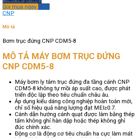
Thêm vào giỏ hàng
đứng
Gọi mua ngay
Zalo
CNP
CNP
CDM5-
8
Mô tả
số
lượng
Bơm trục đứng CNP CDM5-8
MÔ TẢ MÁY BƠM TRỤC ĐỨNG
CNP CDM5-8
Máy bơm ly tâm trục đứng đa tầng cánh CNP
CDM5-8 không tự mồi áp suất cao, được phát
triển độc lập theo tiêu chuẩn châu âu.
Áp dụng kiểu dáng công nghiệp hoàn toàn mới,
chỉ số hiệu quả năng lượng đạt MEI≥0.7.
Cánh dẫn hướng cánh quạt được làm bằng thép
tấm không ghỉ hàn dập hoặc thép không ghỉ
đúc chính xác.
Động cơ là động cơ tiêu chuẩn ha cực làm mát