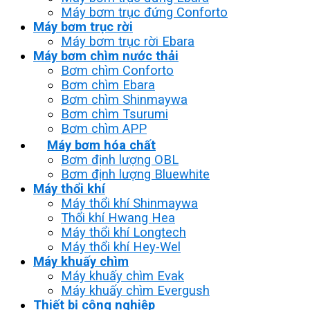
Máy bơm trục đứng Conforto
Máy bơm trục rời
Máy bơm trục rời Ebara
Máy bơm chìm nước thải
Bơm chìm Conforto
Bơm chìm Ebara
Bơm chìm Shinmaywa
Bơm chìm Tsurumi
Bơm chìm APP
Máy bơm hóa chất
Bơm định lượng OBL
Bơm định lượng Bluewhite
Máy thổi khí
Máy thổi khí Shinmaywa
Thổi khí Hwang Hea
Máy thổi khí Longtech
Máy thổi khí Hey-Wel
Máy khuấy chìm
Máy khuấy chìm Evak
Máy khuấy chìm Evergush
Thiết bị công nghiệp