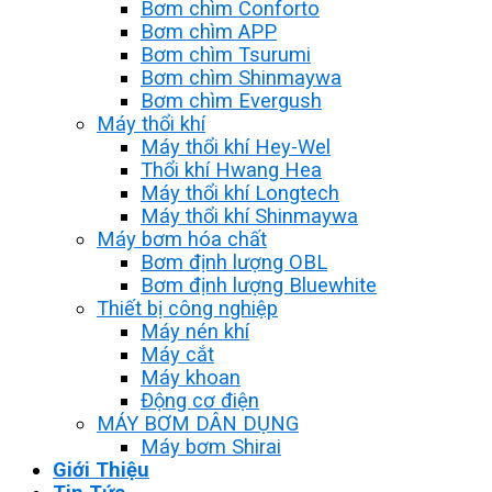
Bơm chìm Conforto
Bơm chìm APP
Bơm chìm Tsurumi
Bơm chìm Shinmaywa
Bơm chìm Evergush
Máy thổi khí
Máy thổi khí Hey-Wel
Thổi khí Hwang Hea
Máy thổi khí Longtech
Máy thổi khí Shinmaywa
Máy bơm hóa chất
Bơm định lượng OBL
Bơm định lượng Bluewhite
Thiết bị công nghiệp
Máy nén khí
Máy cắt
Máy khoan
Động cơ điện
MÁY BƠM DÂN DỤNG
Máy bơm Shirai
Giới Thiệu