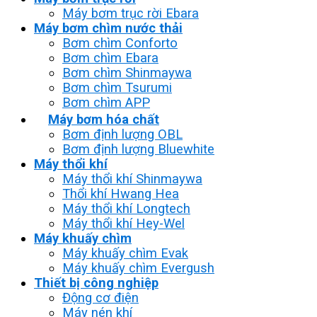
Máy bơm trục rời Ebara
Máy bơm chìm nước thải
Bơm chìm Conforto
Bơm chìm Ebara
Bơm chìm Shinmaywa
Bơm chìm Tsurumi
Bơm chìm APP
Máy bơm hóa chất
Bơm định lượng OBL
Bơm định lượng Bluewhite
Máy thổi khí
Máy thổi khí Shinmaywa
Thổi khí Hwang Hea
Máy thổi khí Longtech
Máy thổi khí Hey-Wel
Máy khuấy chìm
Máy khuấy chìm Evak
Máy khuấy chìm Evergush
Thiết bị công nghiệp
Động cơ điện
Máy nén khí