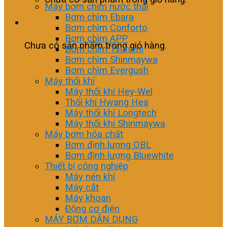
Máy bơm chìm nước thải
Bơm chìm Ebara
Giỏ hàng
Bơm chìm Conforto
Bơm chìm APP
Chưa có sản phẩm trong giỏ hàng.
Bơm chìm Tsurumi
Bơm chìm Shinmaywa
Bơm chìm Evergush
Máy thổi khí
Máy thổi khí Hey-Wel
Thổi khí Hwang Hea
Máy thổi khí Longtech
Máy thổi khí Shinmaywa
Máy bơm hóa chất
Bơm định lượng OBL
Bơm định lượng Bluewhite
Thiết bị công nghiệp
Máy nén khí
Máy cắt
Máy khoan
Động cơ điện
MÁY BƠM DÂN DỤNG