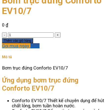
Bơm trục đứng Conforto
EV10/7
0
₫
Bơm
trục
Thêm vào giỏ hàng
đứng
Gọi mua ngay
Zalo
Conforto
EV10/7
Mô tả
số
lượng
Bơm trục đứng Conforto EV10/7
Ứng dụng bơm trục đứng
Conforto EV10/7
Conforto EV10/7 Thiết kế chuyên dụng để hút
chất lỏng, bơm tuần hoàn nước.