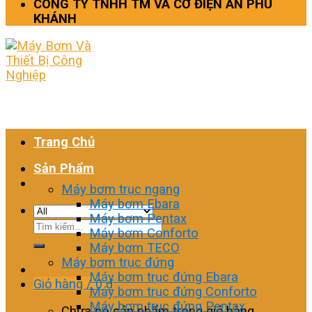
CÔNG TY TNHH TM VÀ CƠ ĐIỆN AN PHÚ
KHÁNH
Trang Chủ
Sản Phẩm
Máy bơm trục ngang
Máy bơm Ebara
Máy bơm Pentax
Tìm
Máy bơm Conforto
kiếm:
Máy bơm TECO
Máy bơm trục đứng
Máy bơm trục đứng Ebara
Giỏ hàng /
0
₫
Máy bơm trục đứng Conforto
Máy bơm trục đứng Pentax
Chưa có sản phẩm trong giỏ hàng.