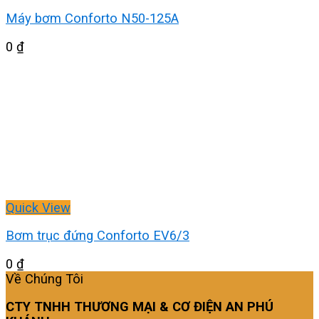
Máy bơm Conforto N50-125A
0
₫
Quick View
Bơm trục đứng Conforto EV6/3
0
₫
Về Chúng Tôi
CTY TNHH THƯƠNG MẠI & CƠ ĐIỆN AN PHÚ