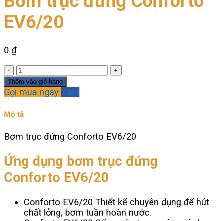
Bơm trục đứng Conforto
EV6/20
0
₫
Bơm
trục
Thêm vào giỏ hàng
đứng
Gọi mua ngay
Zalo
Conforto
EV6/20
Mô tả
số
lượng
Bơm trục đứng Conforto EV6/20
Ứng dụng bơm trục đứng
Conforto EV6/20
Conforto EV6/20 Thiết kế chuyên dụng để hút
chất lỏng, bơm tuần hoàn nước.