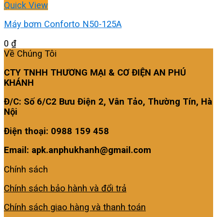
Quick View
Máy bơm Conforto N50-125A
0
₫
Về Chúng Tôi
CTY TNHH THƯƠNG MẠI & CƠ ĐIỆN AN PHÚ
KHÁNH
Đ/C: Số 6/C2 Bưu Điện 2, Vân Tảo, Thường Tín, Hà
Nội
Điện thoại: 0988 159 458
Email: apk.anphukhanh@gmail.com
Chính sách
Chính sách bảo hành và đổi trả
Chính sách giao hàng và thanh toán