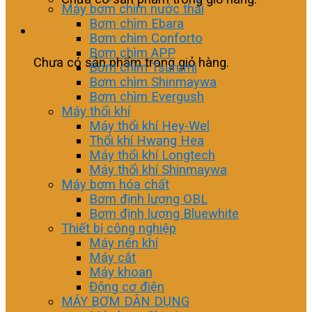
Máy bơm chìm nước thải
Bơm chìm Ebara
Giỏ hàng
Bơm chìm Conforto
Bơm chìm APP
Chưa có sản phẩm trong giỏ hàng.
Bơm chìm Tsurumi
Bơm chìm Shinmaywa
Bơm chìm Evergush
Máy thổi khí
Máy thổi khí Hey-Wel
Thổi khí Hwang Hea
Máy thổi khí Longtech
Máy thổi khí Shinmaywa
Máy bơm hóa chất
Bơm định lượng OBL
Bơm định lượng Bluewhite
Thiết bị công nghiệp
Máy nén khí
Máy cắt
Máy khoan
Động cơ điện
MÁY BƠM DÂN DỤNG