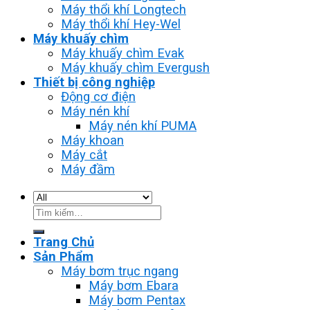
Máy thổi khí Longtech
Máy thổi khí Hey-Wel
Máy khuấy chìm
Máy khuấy chìm Evak
Máy khuấy chìm Evergush
Thiết bị công nghiệp
Động cơ điện
Máy nén khí
Máy nén khí PUMA
Máy khoan
Máy cắt
Máy đầm
Tìm
kiếm:
Trang Chủ
Sản Phẩm
Máy bơm trục ngang
Máy bơm Ebara
Máy bơm Pentax