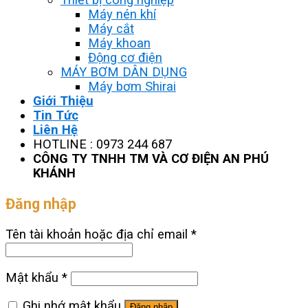
Máy nén khí
Máy cắt
Máy khoan
Động cơ điện
MÁY BƠM DÂN DỤNG
Máy bơm Shirai
Giới Thiệu
Tin Tức
Liên Hệ
HOTLINE : 0973 244 687
CÔNG TY TNHH TM VÀ CƠ ĐIỆN AN PHÚ
KHÁNH
Đăng nhập
Tên tài khoản hoặc địa chỉ email
*
Mật khẩu
*
Ghi nhớ mật khẩu
Đăng nhập