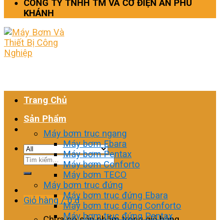
CÔNG TY TNHH TM VÀ CƠ ĐIỆN AN PHÚ
KHÁNH
Trang Chủ
Sản Phẩm
Máy bơm trục ngang
Máy bơm Ebara
Máy bơm Pentax
Tìm
Máy bơm Conforto
kiếm:
Máy bơm TECO
Máy bơm trục đứng
Máy bơm trục đứng Ebara
Giỏ hàng /
0
₫
Máy bơm trục đứng Conforto
Máy bơm trục đứng Pentax
Chưa có sản phẩm trong giỏ hàng.