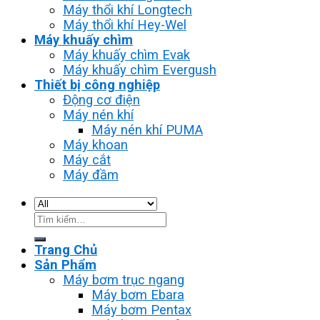
Máy thổi khí Longtech
Máy thổi khí Hey-Wel
Máy khuấy chìm
Máy khuấy chìm Evak
Máy khuấy chìm Evergush
Thiết bị công nghiệp
Động cơ điện
Máy nén khí
Máy nén khí PUMA
Máy khoan
Máy cắt
Máy đầm
Tìm
kiếm:
Trang Chủ
Sản Phẩm
Máy bơm trục ngang
Máy bơm Ebara
Máy bơm Pentax