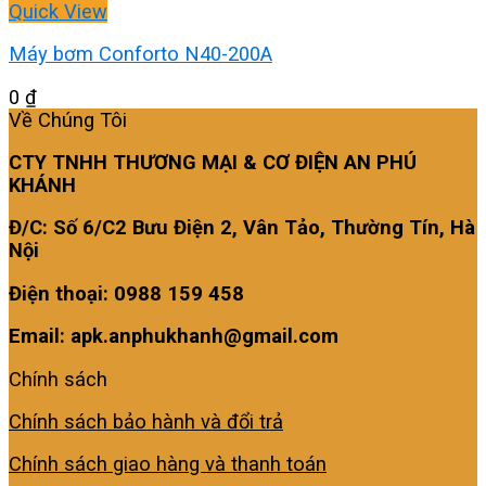
Quick View
Máy bơm Conforto N40-200A
0
₫
Về Chúng Tôi
CTY TNHH THƯƠNG MẠI & CƠ ĐIỆN AN PHÚ
KHÁNH
Đ/C: Số 6/C2 Bưu Điện 2, Vân Tảo, Thường Tín, Hà
Nội
Điện thoại: 0988 159 458
Email: apk.anphukhanh@gmail.com
Chính sách
Chính sách bảo hành và đổi trả
Chính sách giao hàng và thanh toán