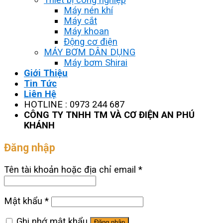
Máy nén khí
Máy cắt
Máy khoan
Động cơ điện
MÁY BƠM DÂN DỤNG
Máy bơm Shirai
Giới Thiệu
Tin Tức
Liên Hệ
HOTLINE : 0973 244 687
CÔNG TY TNHH TM VÀ CƠ ĐIỆN AN PHÚ
KHÁNH
Đăng nhập
Tên tài khoản hoặc địa chỉ email
*
Mật khẩu
*
Ghi nhớ mật khẩu
Đăng nhập