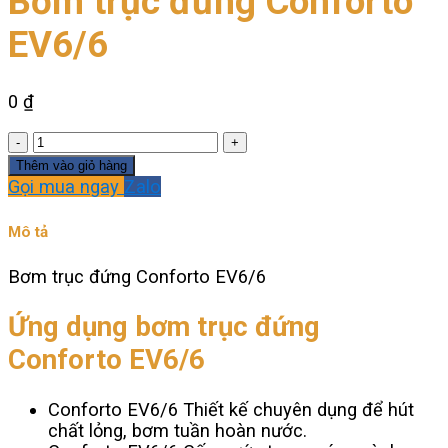
Bơm trục đứng Conforto
EV6/6
0
₫
Bơm
trục
Thêm vào giỏ hàng
đứng
Gọi mua ngay
Zalo
Conforto
EV6/6
Mô tả
số
lượng
Bơm trục đứng Conforto EV6/6
Ứng dụng bơm trục đứng
Conforto EV6/6
Conforto EV6/6 Thiết kế chuyên dụng để hút
chất lỏng, bơm tuần hoàn nước.