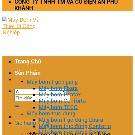
CÔNG TY TNHH TM VÀ CƠ ĐIỆN AN PHÚ
KHÁNH
Trang Chủ
Sản Phẩm
Máy bơm trục ngang
Máy bơm Ebara
Máy bơm Pentax
Tìm
Máy bơm Conforto
kiếm:
Máy bơm TECO
Máy bơm trục đứng
Máy bơm trục đứng Ebara
Giỏ hàng /
0
₫
Máy bơm trục đứng Conforto
Máy bơm trục đứng Pentax
Chưa có sản phẩm trong giỏ hàng.