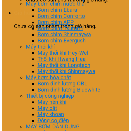
Máy bơm chìm nước thải
Bơm chìm Ebara
Giỏ hàng
Bơm chìm Conforto
Bơm chìm APP
Chưa có sản phẩm trong giỏ hàng.
Bơm chìm Tsurumi
Bơm chìm Shinmaywa
Bơm chìm Evergush
Máy thổi khí
Máy thổi khí Hey-Wel
Thổi khí Hwang Hea
Máy thổi khí Longtech
Máy thổi khí Shinmaywa
Máy bơm hóa chất
Bơm định lượng OBL
Bơm định lượng Bluewhite
Thiết bị công nghiệp
Máy nén khí
Máy cắt
Máy khoan
Động cơ điện
MÁY BƠM DÂN DỤNG