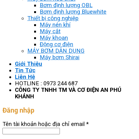
Bơm định lượng OBL
Bơm định lượng Bluewhite
Thiết bị công nghiệp
Máy nén khí
Máy cắt
Máy khoan
Động cơ điện
MÁY BƠM DÂN DỤNG
Máy bơm Shirai
Giới Thiệu
Tin Tức
Liên Hệ
HOTLINE : 0973 244 687
CÔNG TY TNHH TM VÀ CƠ ĐIỆN AN PHÚ
KHÁNH
Đăng nhập
Tên tài khoản hoặc địa chỉ email
*