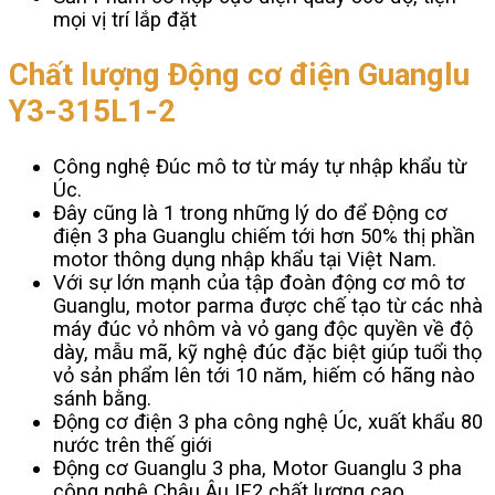
mọi vị trí lắp đặt
Chất lượng Động cơ điện Guanglu
Y3-315L1-2
Công nghệ Đúc mô tơ từ máy tự nhập khẩu từ
Úc.
Đây cũng là 1 trong những lý do để Động cơ
điện 3 pha Guanglu chiếm tới hơn 50% thị phần
motor thông dụng nhập khẩu tại Việt Nam.
Với sự lớn mạnh của tập đoàn động cơ mô tơ
Guanglu, motor parma được chế tạo từ các nhà
máy đúc vỏ nhôm và vỏ gang độc quyền về độ
dày, mẫu mã, kỹ nghệ đúc đặc biệt giúp tuổi thọ
vỏ sản phẩm lên tới 10 năm, hiếm có hãng nào
sánh bằng.
Động cơ điện 3 pha công nghệ Úc, xuất khẩu 80
nước trên thế giới
Động cơ Guanglu 3 pha, Motor Guanglu 3 pha
công nghệ Châu Âu IE2 chất lượng cao.