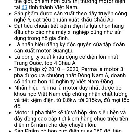
thế giới, chiếm hơn 50% thị thường motor điện
tại
63
tỉnh thành Việt Nam.
Sản phẩm được sản xuất theo dây truyền công
nghệ Ý, đạt tiêu chuẩn xuất khẩu Châu Âu.
Đạt tiêu chuẩn tiết kiệm điện là lựa chọn hàng
đầu cho các nhà máy xí nghiệp cũng như sử
dụng trong hộ gia đình.
Là nhãn hiệu đăng ký độc quyền của tập đoàn
sản xuất motor GuangLu
Là công ty xuất khẩu động cơ điện lớn nhất
Trung Quốc, top 4 Châu Á.
Trong thập kỷ 2010 – 2020, Parma là motor 3
pha được ưa chuộng nhất Đông Nam Á, doanh
số bán ra hơn 10 nghìn tỷ Việt Nam Đồng.
Nhãn hiệu Parma là motor duy nhất được bộ
khoa học Việt Nam cấp chứng nhận chất lượng
và tiết kiệm điện, từ 0.8kw tới 315kw, đủ mọi tốc
độ.
Motor 1 pha thiết kế từ vỏ hộp kim siêu bền và
dây đồng cao cấp tiết kiệm hàng chục triệu tiền
điện mỗi năm cho dây chuyền lớn.
Sản Phẩm có hộp cực điện quay 360 độ, tiện