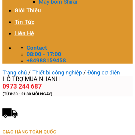
Máy bơm Shirai
Giới Thiệu
Tin Tức
Liên Hệ
Contact
08:00 - 17:00
+84988159458
Trang chủ
/
Thiết bị công nghiệp
/
Động cơ điện
HỖ TRỢ MUA NHANH
0973 244 687
(TỪ 8:30 - 21:30 MỖI NGÀY)
GIAO HÀNG TOÀN QUỐC