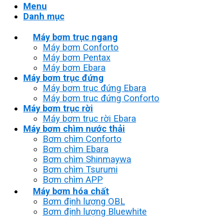
Menu
Danh mục
Máy bơm trục ngang
Máy bơm Conforto
Máy bơm Pentax
Máy bơm Ebara
Máy bơm trục đứng
Máy bơm trục đứng Ebara
Máy bơm trục đứng Conforto
Máy bơm trục rời
Máy bơm trục rời Ebara
Máy bơm chìm nước thải
Bơm chìm Conforto
Bơm chìm Ebara
Bơm chìm Shinmaywa
Bơm chìm Tsurumi
Bơm chìm APP
Máy bơm hóa chất
Bơm định lượng OBL
Bơm định lượng Bluewhite