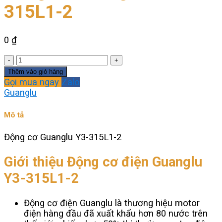
315L1-2
0
₫
Động
cơ
Thêm vào giỏ hàng
Guanglu
Gọi mua ngay
Zalo
Y3-
Guanglu
315L1-
2
Mô tả
số
lượng
Động cơ Guanglu Y3-315L1-2
Giới thiệu Động cơ điện Guanglu
Y3-315L1-2
Động cơ điện Guanglu là thương hiệu motor
điện hàng đầu đã xuất khẩu hơn 80 nước trên