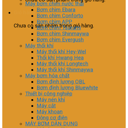
Máy bơm chìm nước thải
Bơm chìm Ebara
Giỏ hàng
Bơm chìm Conforto
Bơm chìm APP
Chưa có sản phẩm trong giỏ hàng.
Bơm chìm Tsurumi
Bơm chìm Shinmaywa
Bơm chìm Evergush
Máy thổi khí
Máy thổi khí Hey-Wel
Thổi khí Hwang Hea
Máy thổi khí Longtech
Máy thổi khí Shinmaywa
Máy bơm hóa chất
Bơm định lượng OBL
Bơm định lượng Bluewhite
Thiết bị công nghiệp
Máy nén khí
Máy cắt
Máy khoan
Động cơ điện
MÁY BƠM DÂN DỤNG