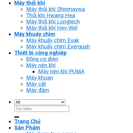
Máy thổi khí
Máy thổi khí Shinmaywa
Thổi khí Hwang Hea
Máy thổi khí Longtech
Máy thổi khí Hey-Wel
Máy khuấy chìm
Máy khuấy chìm Evak
Máy khuấy chìm Evergush
Thiết bị công nghiệp
Động cơ điện
Máy nén khí
Máy nén khí PUMA
Máy khoan
Máy cắt
Máy đầm
Tìm
kiếm:
Trang Chủ
Sản Phẩm