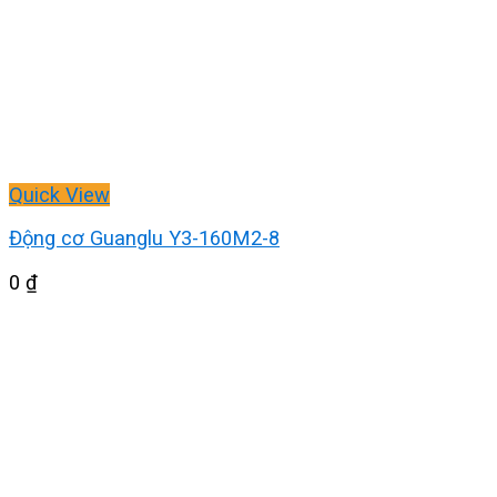
Quick View
Động cơ Guanglu Y3-160M2-8
0
₫