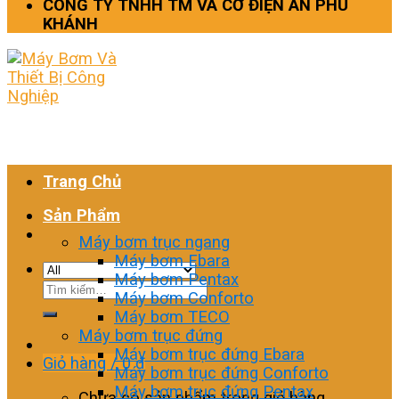
CÔNG TY TNHH TM VÀ CƠ ĐIỆN AN PHÚ
KHÁNH
Trang Chủ
Sản Phẩm
Máy bơm trục ngang
Máy bơm Ebara
Máy bơm Pentax
Tìm
Máy bơm Conforto
kiếm:
Máy bơm TECO
Máy bơm trục đứng
Máy bơm trục đứng Ebara
Giỏ hàng /
0
₫
Máy bơm trục đứng Conforto
Máy bơm trục đứng Pentax
Chưa có sản phẩm trong giỏ hàng.