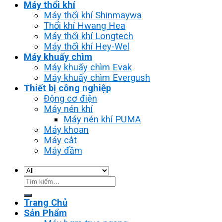
Máy thổi khí
Máy thổi khí Shinmaywa
Thổi khí Hwang Hea
Máy thổi khí Longtech
Máy thổi khí Hey-Wel
Máy khuấy chìm
Máy khuấy chìm Evak
Máy khuấy chìm Evergush
Thiết bị công nghiệp
Động cơ điện
Máy nén khí
Máy nén khí PUMA
Máy khoan
Máy cắt
Máy đầm
Tìm
kiếm:
Trang Chủ
Sản Phẩm