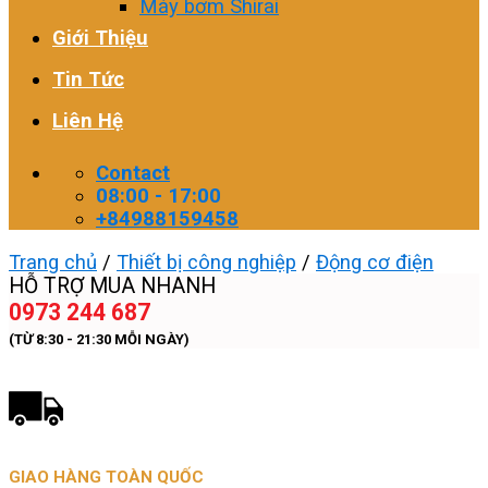
Máy bơm Shirai
Giới Thiệu
Tin Tức
Liên Hệ
Contact
08:00 - 17:00
+84988159458
Trang chủ
/
Thiết bị công nghiệp
/
Động cơ điện
HỖ TRỢ MUA NHANH
0973 244 687
(TỪ 8:30 - 21:30 MỖI NGÀY)
GIAO HÀNG TOÀN QUỐC