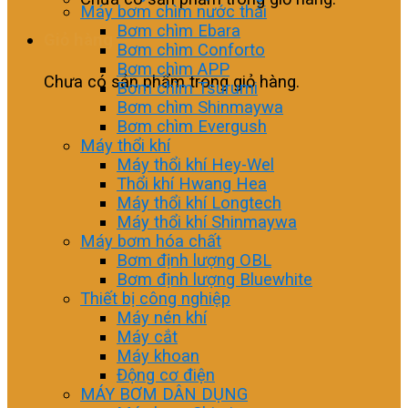
Máy bơm chìm nước thải
Bơm chìm Ebara
Giỏ hàng
Bơm chìm Conforto
Bơm chìm APP
Chưa có sản phẩm trong giỏ hàng.
Bơm chìm Tsurumi
Bơm chìm Shinmaywa
Bơm chìm Evergush
Máy thổi khí
Máy thổi khí Hey-Wel
Thổi khí Hwang Hea
Máy thổi khí Longtech
Máy thổi khí Shinmaywa
Máy bơm hóa chất
Bơm định lượng OBL
Bơm định lượng Bluewhite
Thiết bị công nghiệp
Máy nén khí
Máy cắt
Máy khoan
Động cơ điện
MÁY BƠM DÂN DỤNG