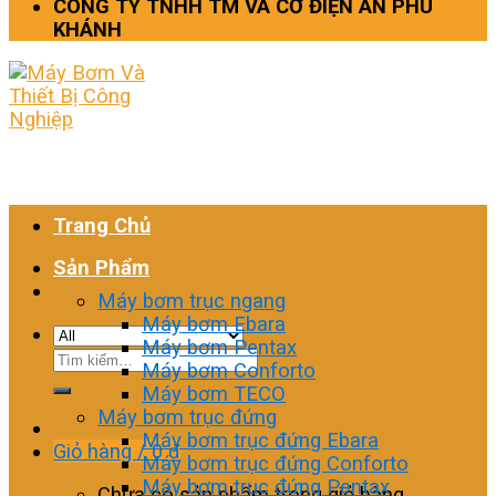
CÔNG TY TNHH TM VÀ CƠ ĐIỆN AN PHÚ
KHÁNH
Trang Chủ
Sản Phẩm
Máy bơm trục ngang
Máy bơm Ebara
Máy bơm Pentax
Tìm
Máy bơm Conforto
kiếm:
Máy bơm TECO
Máy bơm trục đứng
Máy bơm trục đứng Ebara
Giỏ hàng /
0
₫
Máy bơm trục đứng Conforto
Máy bơm trục đứng Pentax
Chưa có sản phẩm trong giỏ hàng.