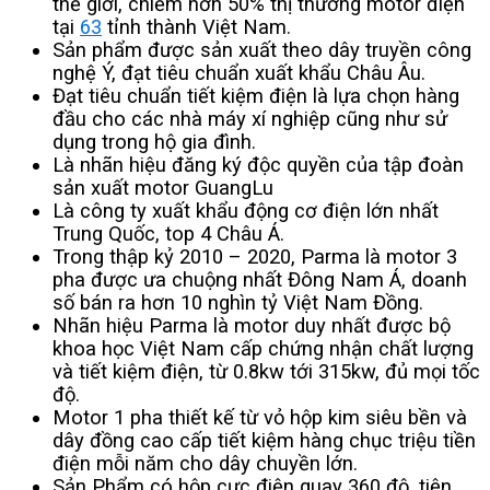
thế giới, chiếm hơn 50% thị thường motor điện
tại
63
tỉnh thành Việt Nam.
Sản phẩm được sản xuất theo dây truyền công
nghệ Ý, đạt tiêu chuẩn xuất khẩu Châu Âu.
Đạt tiêu chuẩn tiết kiệm điện là lựa chọn hàng
đầu cho các nhà máy xí nghiệp cũng như sử
dụng trong hộ gia đình.
Là nhãn hiệu đăng ký độc quyền của tập đoàn
sản xuất motor GuangLu
Là công ty xuất khẩu động cơ điện lớn nhất
Trung Quốc, top 4 Châu Á.
Trong thập kỷ 2010 – 2020, Parma là motor 3
pha được ưa chuộng nhất Đông Nam Á, doanh
số bán ra hơn 10 nghìn tỷ Việt Nam Đồng.
Nhãn hiệu Parma là motor duy nhất được bộ
khoa học Việt Nam cấp chứng nhận chất lượng
và tiết kiệm điện, từ 0.8kw tới 315kw, đủ mọi tốc
độ.
Motor 1 pha thiết kế từ vỏ hộp kim siêu bền và
dây đồng cao cấp tiết kiệm hàng chục triệu tiền
điện mỗi năm cho dây chuyền lớn.
Sản Phẩm có hộp cực điện quay 360 độ, tiện