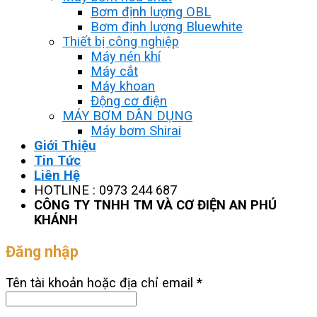
Bơm định lượng OBL
Bơm định lượng Bluewhite
Thiết bị công nghiệp
Máy nén khí
Máy cắt
Máy khoan
Động cơ điện
MÁY BƠM DÂN DỤNG
Máy bơm Shirai
Giới Thiệu
Tin Tức
Liên Hệ
HOTLINE : 0973 244 687
CÔNG TY TNHH TM VÀ CƠ ĐIỆN AN PHÚ
KHÁNH
Đăng nhập
Tên tài khoản hoặc địa chỉ email
*