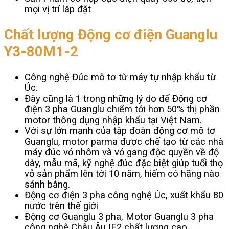
mọi vị trí lắp đặt
Chất lượng Động cơ điện Guanglu
Y3-80M1-2
Công nghệ Đúc mô tơ từ máy tự nhập khẩu từ
Úc.
Đây cũng là 1 trong những lý do để Động cơ
điện 3 pha Guanglu chiếm tới hơn 50% thị phần
motor thông dụng nhập khẩu tại Việt Nam.
Với sự lớn mạnh của tập đoàn động cơ mô tơ
Guanglu, motor parma được chế tạo từ các nhà
máy đúc vỏ nhôm và vỏ gang độc quyền về độ
dày, mẫu mã, kỹ nghệ đúc đặc biệt giúp tuổi thọ
vỏ sản phẩm lên tới 10 năm, hiếm có hãng nào
sánh bằng.
Động cơ điện 3 pha công nghệ Úc, xuất khẩu 80
nước trên thế giới
Động cơ Guanglu 3 pha, Motor Guanglu 3 pha
công nghệ Châu Âu IE2 chất lượng cao.