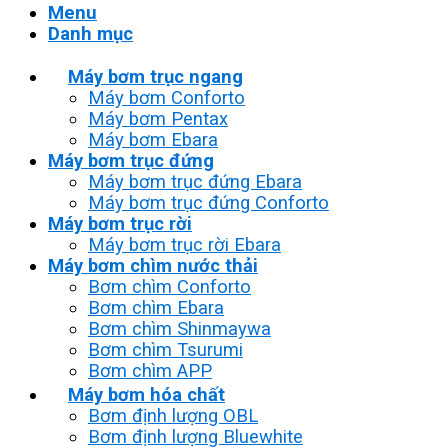
Menu
Danh mục
Máy bơm trục ngang
Máy bơm Conforto
Máy bơm Pentax
Máy bơm Ebara
Máy bơm trục đứng
Máy bơm trục đứng Ebara
Máy bơm trục đứng Conforto
Máy bơm trục rời
Máy bơm trục rời Ebara
Máy bơm chìm nước thải
Bơm chìm Conforto
Bơm chìm Ebara
Bơm chìm Shinmaywa
Bơm chìm Tsurumi
Bơm chìm APP
Máy bơm hóa chất
Bơm định lượng OBL
Bơm định lượng Bluewhite