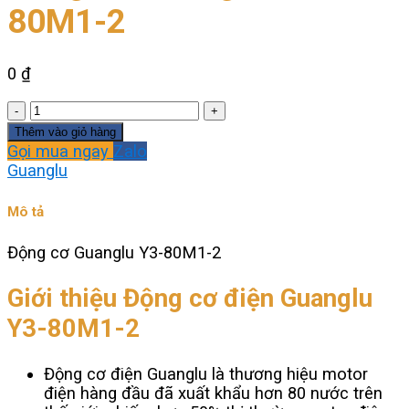
80M1-2
0
₫
Động
cơ
Thêm vào giỏ hàng
Guanglu
Gọi mua ngay
Zalo
Y3-
Guanglu
80M1-
2
Mô tả
số
lượng
Động cơ Guanglu Y3-80M1-2
Giới thiệu Động cơ điện Guanglu
Y3-80M1-2
Động cơ điện Guanglu là thương hiệu motor
điện hàng đầu đã xuất khẩu hơn 80 nước trên