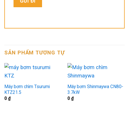
SẢN PHẨM TƯƠNG TỰ
Máy bơm chìm Tsurumi
Máy bơm Shinmaywa CN80-
KTZ21.5
3.7kW
0
₫
0
₫