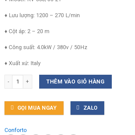
♦ Lưu lượng: 1200 – 270 L/min
♦ Cột áp: 2 – 20 m
♦ Công suất: 4.0kW / 380v / 50Hz
♦ Xuất xứ: Italy
Máy bơm chìm Conforto KV 550/65-2T số lượng
THÊM VÀO GIỎ HÀNG
GỌI MUA NGAY
ZALO
Conforto