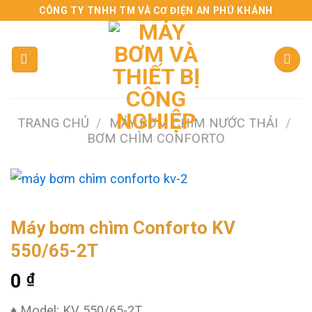
Skip
CÔNG TY TNHH TM VÀ CƠ ĐIỆN AN PHÚ KHÁNH
to
content
TRANG CHỦ
/
MÁY BƠM CHÌM NƯỚC THẢI
/
BƠM CHÌM CONFORTO
Máy bơm chìm Conforto KV
550/65-2T
0
₫
♦ Model: KV 550/65-2T