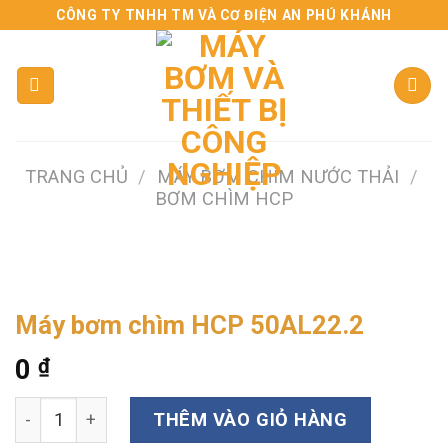
Skip
CÔNG TY TNHH TM VÀ CƠ ĐIỆN AN PHÚ KHÁNH
to
content
TRANG CHỦ
/
MÁY BƠM CHÌM NƯỚC THẢI
/
BƠM CHÌM HCP
Máy bơm chìm HCP 50AL22.2
0
₫
Máy bơm chìm HCP 50AL22.2 số lượng
THÊM VÀO GIỎ HÀNG