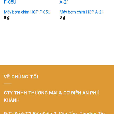
Máy bơm chìm HCP F-05U
Máy bơm chìm HCP A-21
0
₫
0
₫
VỀ CHÚNG TÔI
CTY TNHH THƯƠNG MẠI & CƠ ĐIỆN AN PHÚ
KHÁNH
Đ/C: Số 6/C2 Bưu Điện 2, Vân Tảo, Thường Tín,