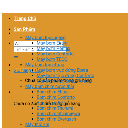
Trang Chủ
Sản Phẩm
Máy bơm trục ngang
Máy bơm Ebara
Máy bơm Pentax
Tìm
Máy bơm Conforto
kiếm:
Máy bơm TECO
Máy bơm trục đứng
Máy bơm trục đứng Ebara
Giỏ hàng /
0
₫
Máy bơm trục đứng Conforto
Chưa có sản phẩm trong giỏ hàng.
Máy bơm trục đứng Pentax
Máy bơm chìm nước thải
Bơm chìm Ebara
Giỏ hàng
Bơm chìm Conforto
Bơm chìm APP
Chưa có sản phẩm trong giỏ hàng.
Bơm chìm Tsurumi
Bơm chìm Shinmaywa
Bơm chìm Evergush
Máy thổi khí