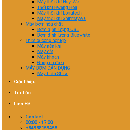
Máy thổi khí Hey-Wel
Thổi khí Hwang Hea
Máy thổi khí Longtech
Máy thổi khí Shinmaywa
Máy bơm hóa chất
Bơm định lượng OBL
Bơm định lượng Bluewhite
Thiết bị công nghiệp
Máy nén khí
Máy cắt
Máy khoan
Động cơ điện
MÁY BƠM DÂN DỤNG
Máy bơm Shirai
Giới Thiệu
Tin Tức
Liên Hệ
Contact
08:00 - 17:00
+84988159458