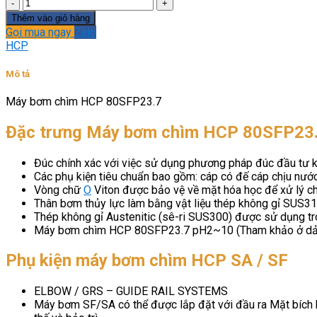
Máy
bơm
Thêm vào giỏ hàng
chìm
Gọi mua ngay
Zalo
HCP
HCP
80SFP23.7
số
Mô tả
lượng
Máy bơm chìm HCP 80SFP23.7
Đặc trưng Máy bơm chìm HCP 80SFP23
Đúc chính xác với việc sử dụng phương pháp đúc đầu tư khô
Các phụ kiện tiêu chuẩn bao gồm: cáp có đế cáp chịu nước
Vòng chữ
O
Viton được bảo vệ về mặt hóa học để xử lý chấ
Thân bơm thủy lực làm bằng vật liệu thép không gỉ SUS31
Thép không gỉ Austenitic (sê-ri SUS300) được sử dụng 
Máy bơm chìm HCP 80SFP23.7 pH2~10 (Tham khảo ở dải 
Phụ kiện máy bơm chìm HCP SA / SF
ELBOW / GRS – GUIDE RAIL SYSTEMS
Máy bơm SF/SA có thể được lắp đặt với đầu ra Mặt bích k