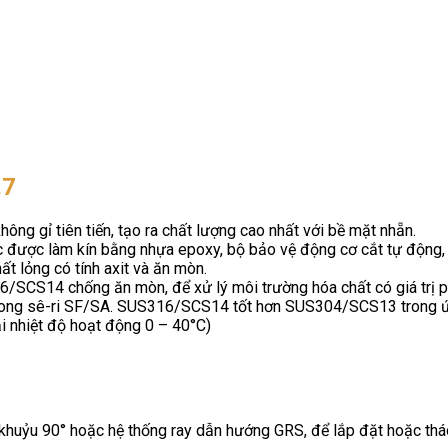
.7
ng gỉ tiên tiến, tạo ra chất lượng cao nhất với bề mặt nhẵn.
 được làm kín bằng nhựa epoxy, bộ bảo vệ động cơ cắt tự động, p
t lỏng có tính axit và ăn mòn.
6/SCS14 chống ăn mòn, để xử lý môi trường hóa chất có giá trị 
trong sê-ri SF/SA. SUS316/SCS14 tốt hơn SUS304/SCS13 trong ứ
nhiệt độ hoạt động 0 – 40°C)
huỷu 90° hoặc hệ thống ray dẫn hướng GRS, để lắp đặt hoặc tháo