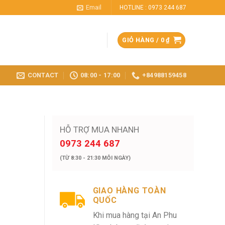
Email
HOTLINE : 0973 244 687
GIỎ HÀNG /
0
₫
CONTACT
08:00 - 17:00
+84988159458
HỖ TRỢ MUA NHANH
0973 244 687
(TỪ 8:30 - 21:30 MỖI NGÀY)
GIAO HÀNG TOÀN
QUỐC
Khi mua hàng tại An Phu