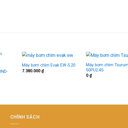
Máy bơm chìm Tsurum
Máy bơm chìm Evak EW-5.20
50PU2.4S
7.380.000
₫
OND-
0
₫
CHÍNH SÁCH