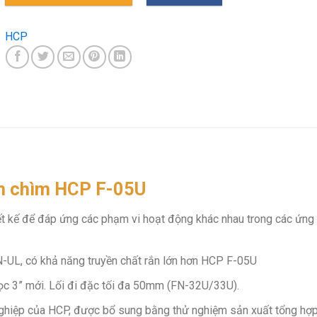
HCP
m chìm HCP F-05U
t kế để đáp ứng các phạm vi hoạt động khác nhau trong các ứng
-UL, có khả năng truyền chất rắn lớn hơn HCP F-05U
dọc 3” mới. Lối đi đặc tối đa 50mm (FN-32U/33U).
ghiệp của HCP, được bổ sung bằng thử nghiệm sản xuất tổng hợ