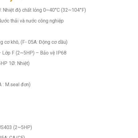
: Nhiệt độ chất lỏng 0~40°C (32~104°F)
Nước thải và nước công nghiệp
 cơ khô, (F- 05A: Động cơ dầu)
– Lớp F (2~5HP) – Bảo vệ IP68
HP 1Ø: Nhiệt)
 : M.seal đơn)
SUS403 (2~5HP)
05A: CA/CE)