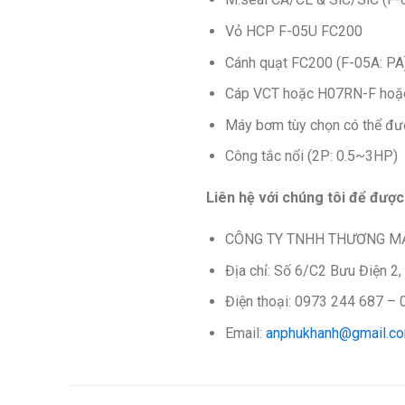
Vỏ HCP F-05U FC200
Cánh quạt FC200 (F-05A: PA
Cáp VCT hoặc H07RN-F h
Máy bơm tùy chọn có thể đượ
Công tắc nổi (2P: 0.5~3HP)
Liên hệ với chúng tôi để được
CÔNG TY TNHH THƯƠNG MẠ
Địa chỉ: Số 6/C2 Bưu Điện 2,
Điện thoại: 0973 244 687 –
Email:
anphukhanh@gmail.c