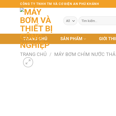
Skip
CÔNG TY TNHH TM VÀ CƠ ĐIỆN AN PHÚ KHÁNH
to
content
Tìm
kiếm:
TRANG CHỦ
SẢN PHẨM
GIỚI TH
TRANG CHỦ
/
MÁY BƠM CHÌM NƯỚC THẢ