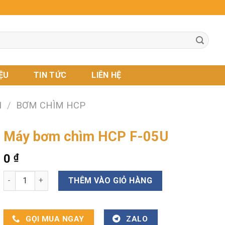
IỆU
TIN TỨC
LIÊN HỆ
I
/
BƠM CHÌM HCP
Máy bơm chìm HCP F-05U
0
₫
Máy bơm chìm HCP F-05U số lượng
THÊM VÀO GIỎ HÀNG
GỌI MUA NGAY
ZALO