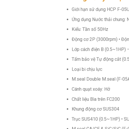
Giới hạn sử dụng HCP F-05U
Ứng dụng Nước thải chung: 
Kiểu: Tần số 50Hz
Động cơ 2P (3000rpm) • Động
Lớp cách điện B (0.5~1HP) 
Tấm bảo vệ Tự động cắt (0.5
Loại bi chịu lực
M.seal Double M.seal (F-05A
Cánh quạt xoáy: Hở
Chất liệu Bìa trên FC200
Khung động cơ SUS304
Trục SUS410 (0.5~1HP) • 
M.seal CA/CE & SiC/SiC (F-