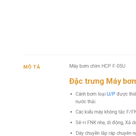
Máy bơm chìm HCP F-05U
MÔ TẢ
Đặc trưng Máy bơ
Cánh bơm loại
U/P
được thiế
nước thải.
Các kiểu máy không tắc F/FN
Sê-ri FNK nhẹ, di động, Xả 
Dây chuyền lắp ráp chuyên n