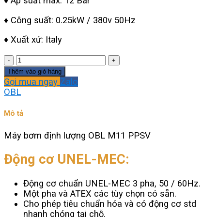
♦ Áp suất max: 12 Bar
♦ Công suất: 0.25kW / 380v 50Hz
♦ Xuất xứ: Italy
Máy
bơm
Thêm vào giỏ hàng
định
Gọi mua ngay
Zalo
lượng
OBL
OBL
M11
Mô tả
PPSV
số
Máy bơm định lượng OBL M11 PPSV
lượng
Động cơ UNEL-MEC:
Động cơ chuẩn UNEL-MEC 3 pha, 50 / 60Hz.
Một pha và ATEX các tùy chọn có sẵn.
Cho phép tiêu chuẩn hóa và có động cơ std
nhanh chóng tại chỗ.