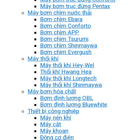
Máy bơm trục đứng Pentax
Máy bơm chìm nước thải
Bơm chìm Ebara
Bơm chìm Conforto
Bơm chìm APP
Bơm chìm Tsurumi
Bơm chìm Shinmaywa
Bơm chìm Evergush
Máy thổi khí
Máy thổi khí Hey-Wel
Thổi khí Hwang Hea
Máy thổi khí Longtech
Máy thổi khí Shinmaywa
Máy bơm hóa chất
Bơm định lượng OBL
Bơm định lượng Bluewhite
Thiết bị công nghiệp
Máy nén khí
Máy cắt
Máy khoan
Động cơ điện