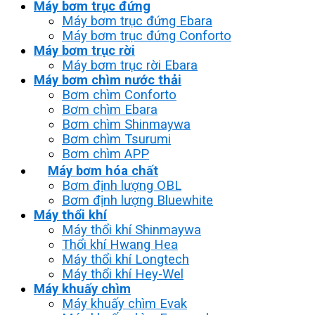
Máy bơm trục đứng
Máy bơm trục đứng Ebara
Máy bơm trục đứng Conforto
Máy bơm trục rời
Máy bơm trục rời Ebara
Máy bơm chìm nước thải
Bơm chìm Conforto
Bơm chìm Ebara
Bơm chìm Shinmaywa
Bơm chìm Tsurumi
Bơm chìm APP
Máy bơm hóa chất
Bơm định lượng OBL
Bơm định lượng Bluewhite
Máy thổi khí
Máy thổi khí Shinmaywa
Thổi khí Hwang Hea
Máy thổi khí Longtech
Máy thổi khí Hey-Wel
Máy khuấy chìm
Máy khuấy chìm Evak