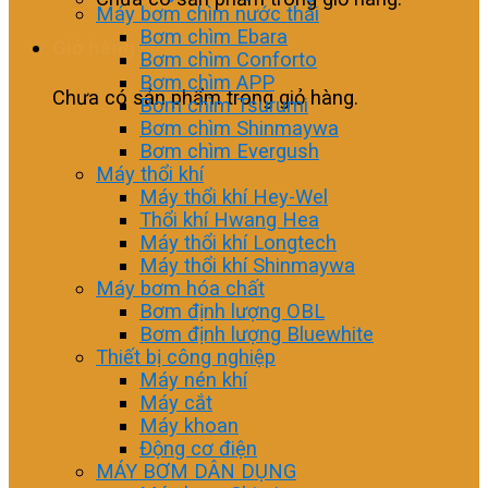
Máy bơm chìm nước thải
Bơm chìm Ebara
Giỏ hàng
Bơm chìm Conforto
Bơm chìm APP
Chưa có sản phẩm trong giỏ hàng.
Bơm chìm Tsurumi
Bơm chìm Shinmaywa
Bơm chìm Evergush
Máy thổi khí
Máy thổi khí Hey-Wel
Thổi khí Hwang Hea
Máy thổi khí Longtech
Máy thổi khí Shinmaywa
Máy bơm hóa chất
Bơm định lượng OBL
Bơm định lượng Bluewhite
Thiết bị công nghiệp
Máy nén khí
Máy cắt
Máy khoan
Động cơ điện
MÁY BƠM DÂN DỤNG