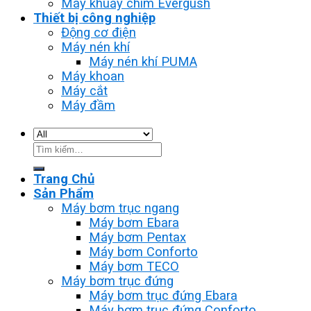
Máy khuấy chìm Evergush
Thiết bị công nghiệp
Động cơ điện
Máy nén khí
Máy nén khí PUMA
Máy khoan
Máy cắt
Máy đầm
Tìm
kiếm:
Trang Chủ
Sản Phẩm
Máy bơm trục ngang
Máy bơm Ebara
Máy bơm Pentax
Máy bơm Conforto
Máy bơm TECO
Máy bơm trục đứng
Máy bơm trục đứng Ebara
Máy bơm trục đứng Conforto