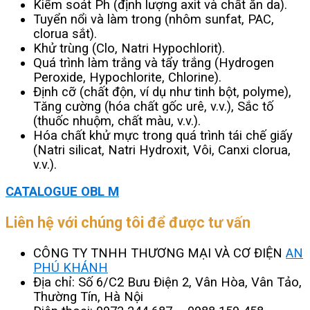
Kiểm soát Ph (định lượng axit và chất ăn da).
Tuyển nổi và làm trong (nhôm sunfat, PAC,
clorua sắt).
Khử trùng (Clo, Natri Hypochlorit).
Quá trình làm trắng và tẩy trắng (Hydrogen
Peroxide, Hypochlorite, Chlorine).
Định cỡ (chất độn, ví dụ như tinh bột, polyme),
Tăng cường (hóa chất gốc urê, v.v.), Sắc tố
(thuốc nhuộm, chất màu, v.v.).
Hóa chất khử mực trong quá trình tái chế giấy
(Natri silicat, Natri Hydroxit, Vôi, Canxi clorua,
v.v.).
CATALOGUE OBL M
Liên hệ với chúng tôi để được tư vấn
CÔNG TY TNHH THƯƠNG MẠI VÀ CƠ ĐIỆN
AN
PHÚ KHÁNH
Địa chỉ: Số 6/C2 Bưu Điện 2, Vân Hòa, Vân Tảo,
Thường Tín, Hà Nội