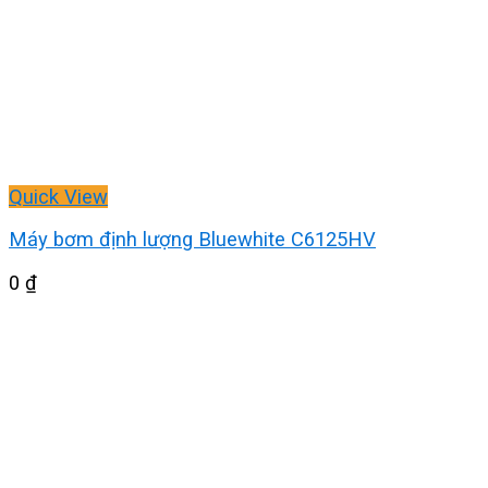
Quick View
Máy bơm định lượng Bluewhite C6125HV
0
₫