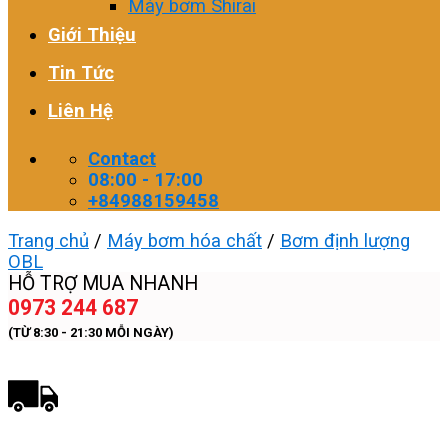
Máy bơm Shirai
Giới Thiệu
Tin Tức
Liên Hệ
Contact
08:00 - 17:00
+84988159458
Trang chủ
/
Máy bơm hóa chất
/
Bơm định lượng
OBL
HỖ TRỢ MUA NHANH
0973 244 687
(TỪ 8:30 - 21:30 MỖI NGÀY)