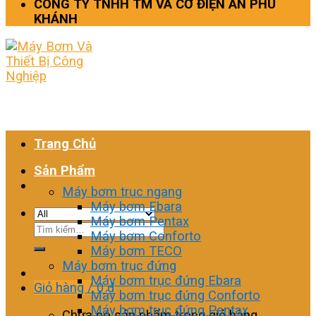
CÔNG TY TNHH TM VÀ CƠ ĐIỆN AN PHÚ
KHÁNH
Trang Chủ
Sản Phẩm
Máy bơm trục ngang
Máy bơm Ebara
Máy bơm Pentax
Tìm
Máy bơm Conforto
kiếm:
Máy bơm TECO
Máy bơm trục đứng
Máy bơm trục đứng Ebara
Giỏ hàng /
0
₫
Máy bơm trục đứng Conforto
Máy bơm trục đứng Pentax
Chưa có sản phẩm trong giỏ hàng.