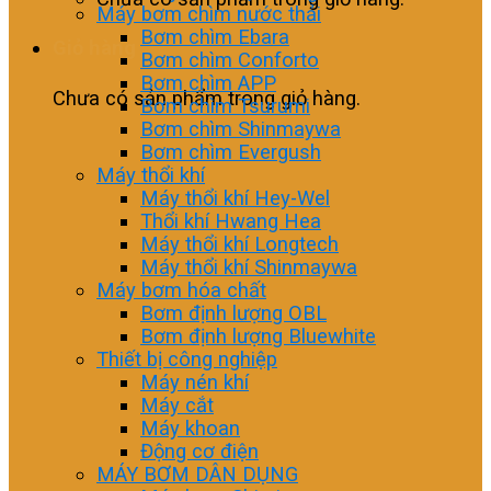
Máy bơm chìm nước thải
Bơm chìm Ebara
Giỏ hàng
Bơm chìm Conforto
Bơm chìm APP
Chưa có sản phẩm trong giỏ hàng.
Bơm chìm Tsurumi
Bơm chìm Shinmaywa
Bơm chìm Evergush
Máy thổi khí
Máy thổi khí Hey-Wel
Thổi khí Hwang Hea
Máy thổi khí Longtech
Máy thổi khí Shinmaywa
Máy bơm hóa chất
Bơm định lượng OBL
Bơm định lượng Bluewhite
Thiết bị công nghiệp
Máy nén khí
Máy cắt
Máy khoan
Động cơ điện
MÁY BƠM DÂN DỤNG