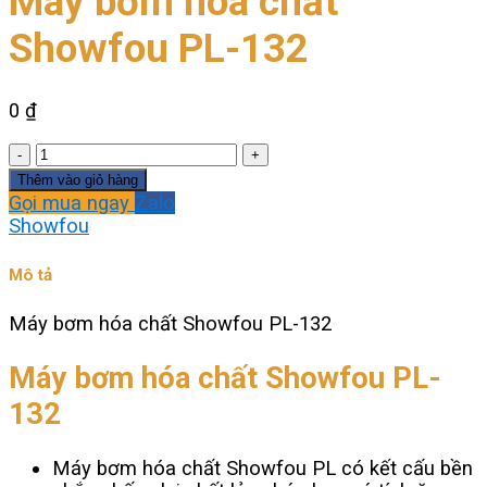
Máy bơm hóa chất
Showfou PL-132
0
₫
Máy
bơm
Thêm vào giỏ hàng
hóa
Gọi mua ngay
Zalo
chất
Showfou
Showfou
PL-
Mô tả
132
số
Máy bơm hóa chất Showfou PL-132
lượng
Máy bơm hóa chất Showfou PL-
132
Máy bơm hóa chất Showfou PL có kết cấu bền