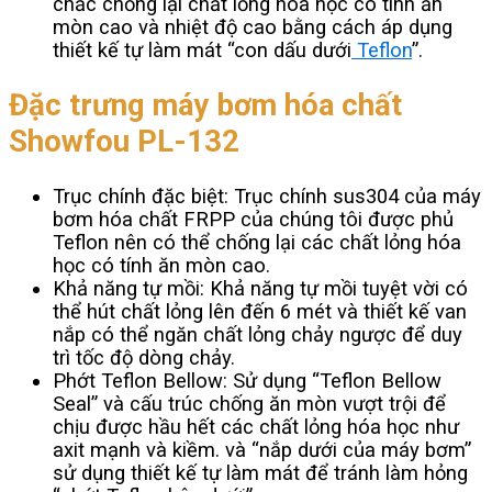
chắc chống lại chất lỏng hóa học có tính ăn
mòn cao và nhiệt độ cao bằng cách áp dụng
thiết kế tự làm mát “con dấu dưới
Teflon
”.
Đặc trưng
máy bơm hóa chất
Showfou
PL-132
Trục chính đặc biệt: Trục chính sus304 của máy
bơm hóa chất FRPP của chúng tôi được phủ
Teflon nên có thể chống lại các chất lỏng hóa
học có tính ăn mòn cao.
Khả năng tự mồi: Khả năng tự mồi tuyệt vời có
thể hút chất lỏng lên đến 6 mét và thiết kế van
nắp có thể ngăn chất lỏng chảy ngược để duy
trì tốc độ dòng chảy.
Phớt Teflon Bellow: Sử dụng “Teflon Bellow
Seal” và cấu trúc chống ăn mòn vượt trội để
chịu được hầu hết các chất lỏng hóa học như
axit mạnh và kiềm. và “nắp dưới của máy bơm”
sử dụng thiết kế tự làm mát để tránh làm hỏng