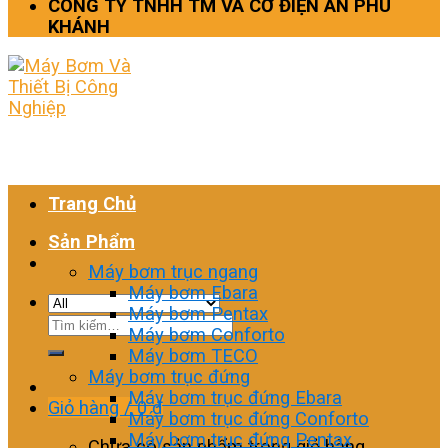
CÔNG TY TNHH TM VÀ CƠ ĐIỆN AN PHÚ
KHÁNH
Trang Chủ
Sản Phẩm
Máy bơm trục ngang
Máy bơm Ebara
Máy bơm Pentax
Tìm
Máy bơm Conforto
kiếm:
Máy bơm TECO
Máy bơm trục đứng
Máy bơm trục đứng Ebara
Giỏ hàng /
0
₫
Máy bơm trục đứng Conforto
Máy bơm trục đứng Pentax
Chưa có sản phẩm trong giỏ hàng.