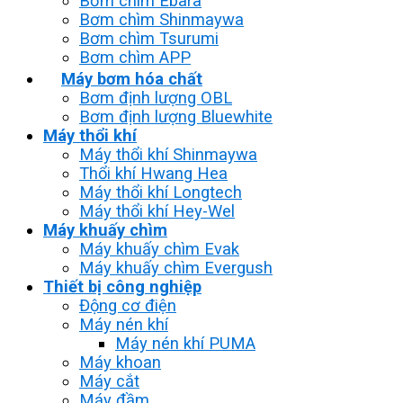
Bơm chìm Ebara
Bơm chìm Shinmaywa
Bơm chìm Tsurumi
Bơm chìm APP
Máy bơm hóa chất
Bơm định lượng OBL
Bơm định lượng Bluewhite
Máy thổi khí
Máy thổi khí Shinmaywa
Thổi khí Hwang Hea
Máy thổi khí Longtech
Máy thổi khí Hey-Wel
Máy khuấy chìm
Máy khuấy chìm Evak
Máy khuấy chìm Evergush
Thiết bị công nghiệp
Động cơ điện
Máy nén khí
Máy nén khí PUMA
Máy khoan
Máy cắt
Máy đầm