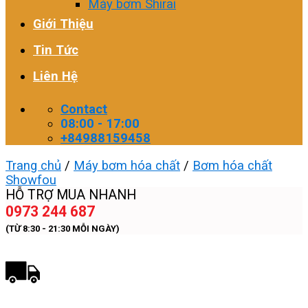
Máy bơm Shirai
Giới Thiệu
Tin Tức
Liên Hệ
Contact
08:00 - 17:00
+84988159458
Trang chủ
/
Máy bơm hóa chất
/
Bơm hóa chất
Showfou
HỖ TRỢ MUA NHANH
0973 244 687
(TỪ 8:30 - 21:30 MỖI NGÀY)