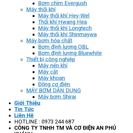
Bơm chìm Evergush
Máy thổi khí
Máy thổi khí Hey-Wel
Thổi khí Hwang Hea
Máy thổi khí Longtech
Máy thổi khí Shinmaywa
Máy bơm hóa chất
Bơm định lượng OBL
Bơm định lượng Bluewhite
Thiết bị công nghiệp
Máy nén khí
Máy cắt
Máy khoan
Động cơ điện
MÁY BƠM DÂN DỤNG
Máy bơm Shirai
Giới Thiệu
Tin Tức
Liên Hệ
HOTLINE : 0973 244 687
CÔNG TY TNHH TM VÀ CƠ ĐIỆN AN PHÚ