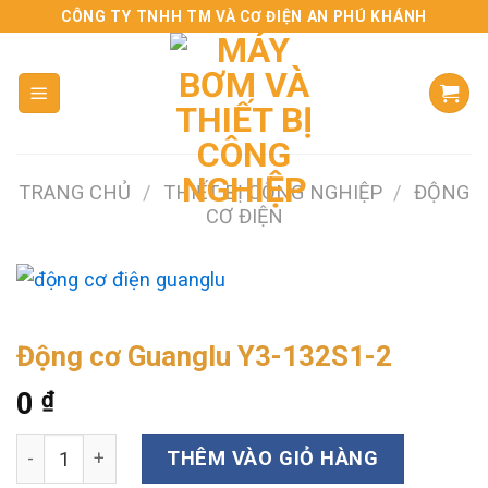
Skip
CÔNG TY TNHH TM VÀ CƠ ĐIỆN AN PHÚ KHÁNH
to
content
TRANG CHỦ
/
THIẾT BỊ CÔNG NGHIỆP
/
ĐỘNG
CƠ ĐIỆN
Động cơ Guanglu Y3-132S1-2
0
₫
Động cơ Guanglu Y3-132S1-2 số lượng
THÊM VÀO GIỎ HÀNG