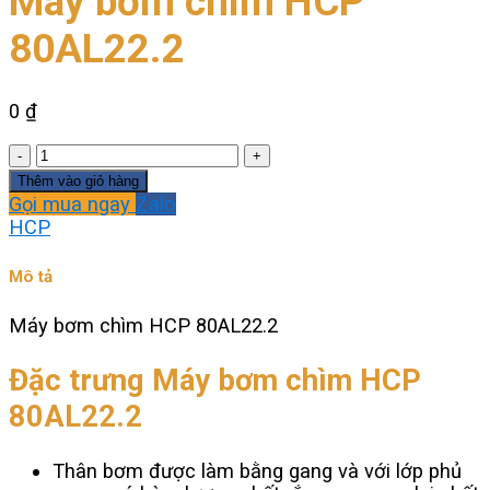
Máy bơm chìm HCP
80AL22.2
0
₫
Máy
bơm
Thêm vào giỏ hàng
chìm
Gọi mua ngay
Zalo
HCP
HCP
80AL22.2
số
Mô tả
lượng
Máy bơm chìm HCP 80AL22.2
Đặc trưng Máy bơm chìm HCP
80AL22.2
Thân bơm được làm bằng gang và với lớp phủ