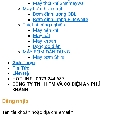
Máy thổi khí Shinmaywa
Máy bơm hóa chất
Bơm định lượng OBL
Bơm định lượng Bluewhite
Thiết bị công nghiệp
Máy nén khí
Máy cắt
Máy khoan
Động cơ điện
MÁY BƠM DÂN DỤNG
Máy bơm Shirai
Giới Thiệu
Tin Tức
Liên Hệ
HOTLINE : 0973 244 687
CÔNG TY TNHH TM VÀ CƠ ĐIỆN AN PHÚ
KHÁNH
Đăng nhập
Tên tài khoản hoặc địa chỉ email
*