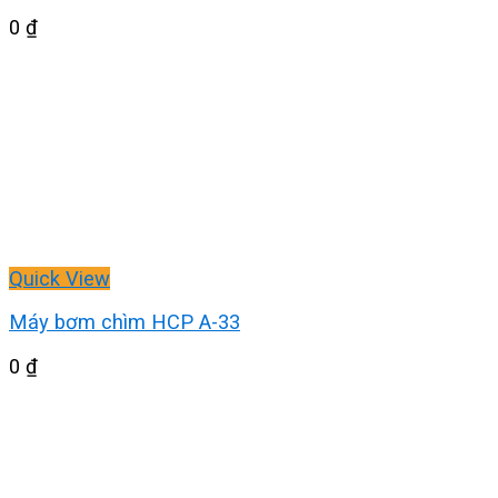
0
₫
Quick View
Máy bơm chìm HCP A-33
0
₫