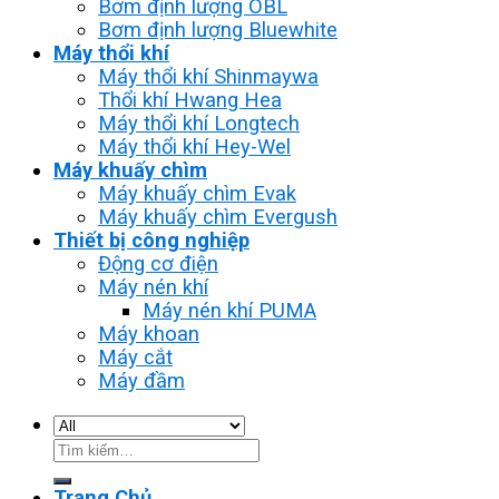
Bơm định lượng OBL
Bơm định lượng Bluewhite
Máy thổi khí
Máy thổi khí Shinmaywa
Thổi khí Hwang Hea
Máy thổi khí Longtech
Máy thổi khí Hey-Wel
Máy khuấy chìm
Máy khuấy chìm Evak
Máy khuấy chìm Evergush
Thiết bị công nghiệp
Động cơ điện
Máy nén khí
Máy nén khí PUMA
Máy khoan
Máy cắt
Máy đầm
Tìm
kiếm:
Trang Chủ