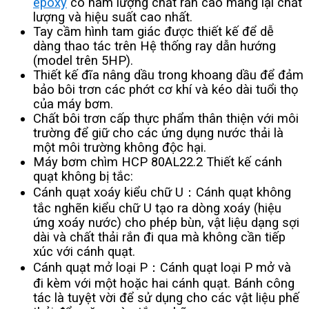
epoxy
có hàm lượng chất rắn cao mang lại chất
lượng và hiệu suất cao nhất.
Tay cầm hình tam giác được thiết kế để dễ
dàng thao tác trên Hệ thống ray dẫn hướng
(model trên 5HP).
Thiết kế đĩa nâng dầu trong khoang dầu để đảm
bảo bôi trơn các phớt cơ khí và kéo dài tuổi thọ
của máy bơm.
Chất bôi trơn cấp thực phẩm thân thiện với môi
trường để giữ cho các ứng dụng nước thải là
một môi trường không độc hại.
Máy bơm chìm HCP 80AL22.2 Thiết kế cánh
quạt không bị tắc:
Cánh quạt xoáy kiểu chữ U：Cánh quạt không
tắc nghẽn kiểu chữ U tạo ra dòng xoáy (hiệu
ứng xoáy nước) cho phép bùn, vật liệu dạng sợi
dài và chất thải rắn đi qua mà không cần tiếp
xúc với cánh quạt.
Cánh quạt mở loại P：Cánh quạt loại P mở và
đi kèm với một hoặc hai cánh quạt. Bánh công
tác là tuyệt vời để sử dụng cho các vật liệu phế