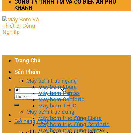
CÔNG TY TNHH TM VÀ CƠ ĐIỆN AN PHÚ
KHÁNH
Trang Chủ
Sản Phẩm
Máy bơm trục ngang
Máy bơm Ebara
Máy bơm Pentax
Tìm
Máy bơm Conforto
kiếm:
Máy bơm TECO
Máy bơm trục đứng
Máy bơm trục đứng Ebara
Giỏ hàng /
0
₫
Máy bơm trục đứng Conforto
Máy bơm trục đứng Pentax
Chưa có sản phẩm trong giỏ hàng.