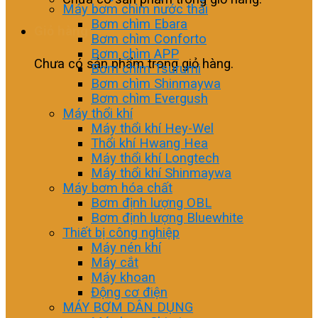
Máy bơm chìm nước thải
Bơm chìm Ebara
Giỏ hàng
Bơm chìm Conforto
Bơm chìm APP
Chưa có sản phẩm trong giỏ hàng.
Bơm chìm Tsurumi
Bơm chìm Shinmaywa
Bơm chìm Evergush
Máy thổi khí
Máy thổi khí Hey-Wel
Thổi khí Hwang Hea
Máy thổi khí Longtech
Máy thổi khí Shinmaywa
Máy bơm hóa chất
Bơm định lượng OBL
Bơm định lượng Bluewhite
Thiết bị công nghiệp
Máy nén khí
Máy cắt
Máy khoan
Động cơ điện
MÁY BƠM DÂN DỤNG