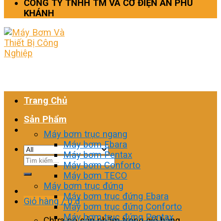
CÔNG TY TNHH TM VÀ CƠ ĐIỆN AN PHÚ
KHÁNH
Trang Chủ
Sản Phẩm
Máy bơm trục ngang
Máy bơm Ebara
Máy bơm Pentax
Tìm
Máy bơm Conforto
kiếm:
Máy bơm TECO
Máy bơm trục đứng
Máy bơm trục đứng Ebara
Giỏ hàng /
0
₫
Máy bơm trục đứng Conforto
Máy bơm trục đứng Pentax
Chưa có sản phẩm trong giỏ hàng.