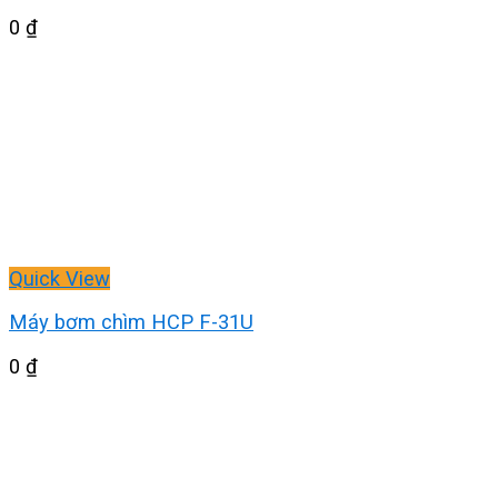
0
₫
Quick View
Máy bơm chìm HCP F-31U
0
₫