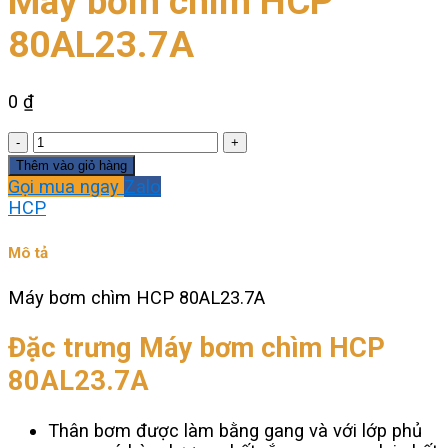
Máy bơm chìm HCP
80AL23.7A
0
₫
Máy
bơm
Thêm vào giỏ hàng
chìm
Gọi mua ngay
Zalo
HCP
HCP
80AL23.7A
số
Mô tả
lượng
Máy bơm chìm HCP 80AL23.7A
Đặc trưng Máy bơm chìm HCP
80AL23.7A
Thân bơm được làm bằng gang và với lớp phủ