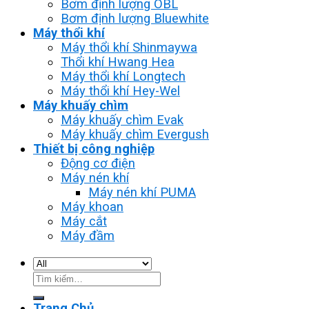
Bơm định lượng OBL
Bơm định lượng Bluewhite
Máy thổi khí
Máy thổi khí Shinmaywa
Thổi khí Hwang Hea
Máy thổi khí Longtech
Máy thổi khí Hey-Wel
Máy khuấy chìm
Máy khuấy chìm Evak
Máy khuấy chìm Evergush
Thiết bị công nghiệp
Động cơ điện
Máy nén khí
Máy nén khí PUMA
Máy khoan
Máy cắt
Máy đầm
Tìm
kiếm:
Trang Chủ