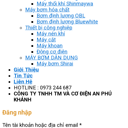
Máy thổi khí Shinmaywa
Máy bơm hóa chất
Bơm định lượng OBL
Bơm định lượng Bluewhite
Thiết bị công nghiệp
Máy nén khí
Máy cắt
Máy khoan
Động cơ điện
MÁY BƠM DÂN DỤNG
Máy bơm Shirai
Giới Thiệu
Tin Tức
Liên Hệ
HOTLINE : 0973 244 687
CÔNG TY TNHH TM VÀ CƠ ĐIỆN AN PHÚ
KHÁNH
Đăng nhập
Tên tài khoản hoặc địa chỉ email
*