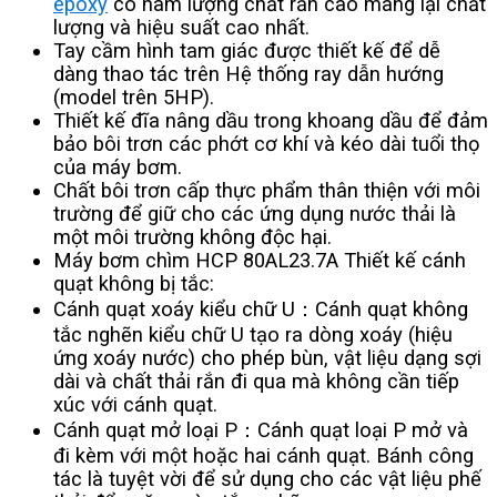
epoxy
có hàm lượng chất rắn cao mang lại chất
lượng và hiệu suất cao nhất.
Tay cầm hình tam giác được thiết kế để dễ
dàng thao tác trên Hệ thống ray dẫn hướng
(model trên 5HP).
Thiết kế đĩa nâng dầu trong khoang dầu để đảm
bảo bôi trơn các phớt cơ khí và kéo dài tuổi thọ
của máy bơm.
Chất bôi trơn cấp thực phẩm thân thiện với môi
trường để giữ cho các ứng dụng nước thải là
một môi trường không độc hại.
Máy bơm chìm HCP 80AL23.7A Thiết kế cánh
quạt không bị tắc:
Cánh quạt xoáy kiểu chữ U：Cánh quạt không
tắc nghẽn kiểu chữ U tạo ra dòng xoáy (hiệu
ứng xoáy nước) cho phép bùn, vật liệu dạng sợi
dài và chất thải rắn đi qua mà không cần tiếp
xúc với cánh quạt.
Cánh quạt mở loại P：Cánh quạt loại P mở và
đi kèm với một hoặc hai cánh quạt. Bánh công
tác là tuyệt vời để sử dụng cho các vật liệu phế