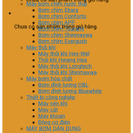
Máy bơm chìm nước thải
Bơm chìm Ebara
Giỏ hàng
Bơm chìm Conforto
Bơm chìm APP
Chưa có sản phẩm trong giỏ hàng.
Bơm chìm Tsurumi
Bơm chìm Shinmaywa
Bơm chìm Evergush
Máy thổi khí
Máy thổi khí Hey-Wel
Thổi khí Hwang Hea
Máy thổi khí Longtech
Máy thổi khí Shinmaywa
Máy bơm hóa chất
Bơm định lượng OBL
Bơm định lượng Bluewhite
Thiết bị công nghiệp
Máy nén khí
Máy cắt
Máy khoan
Động cơ điện
MÁY BƠM DÂN DỤNG