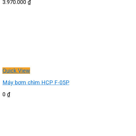
3.970.000
₫
Quick View
Máy bơm chìm HCP F-05P
0
₫