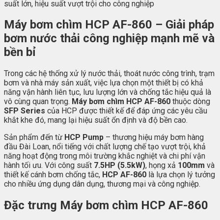
suất lớn, hiệu suất vượt trội cho công nghiệp
Máy bơm chìm HCP AF-860 – Giải pháp
bơm nước thải công nghiệp mạnh mẽ và
bền bỉ
Trong các hệ thống xử lý nước thải, thoát nước công trình, trạm
bơm và nhà máy sản xuất, việc lựa chọn một thiết bị có khả
năng vận hành liên tục, lưu lượng lớn và chống tắc hiệu quả là
vô cùng quan trọng.
Máy bơm chìm HCP AF-860
thuộc dòng
SFP Series
của HCP được thiết kế để đáp ứng các yêu cầu
khắt khe đó, mang lại hiệu suất ổn định và độ bền cao.
Sản phẩm đến từ
HCP Pump
– thương hiệu máy bơm hàng
đầu Đài Loan, nổi tiếng với chất lượng chế tạo vượt trội, khả
năng hoạt động trong môi trường khắc nghiệt và chi phí vận
hành tối ưu. Với công suất
7.5HP (5.5kW)
, họng xả
100mm
và
thiết kế cánh bơm chống tắc,
HCP AF-860
là lựa chọn lý tưởng
cho nhiều ứng dụng dân dụng, thương mại và công nghiệp.
Đặc trưng Máy bơm chìm HCP AF-860