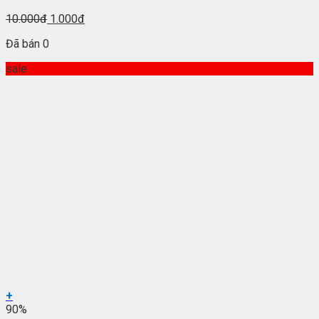
10.000đ
1.000đ
Đã bán 0
sale
+
90%