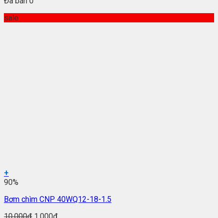
Đã bán 0
sale
+
90%
Bơm chìm CNP 40WQ12-18-1.5
10.000đ
1.000đ