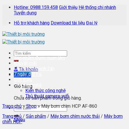
Skip
Hotline: 0988.159.458
Giới thiệu
Hệ thống chi nhánh
to
Tuyển dụng
content
Hỗ trợ khách hàng
Download tài liệu
Đại lý
Sản phẩm được quan tâm
Khuyến mãi
Giao hàng nhanh 24h
Tài khoản
7 ngày đổi trả
Giỏ hàng
Giới thiệu
Tin công nghệ
Giỏ hàng
Kiến thức công nghệ
Thủ thuật camera-wifi
Chưa có sản phẩm trong giỏ hàng.
Trang chủ
»
Shop
»
Máy bơm chìm HCP AF-860
Trang chủ
/
Sản phẩm
/
Máy bơm chìm nước thải
/
Máy bơm
Menu
chìm HCP