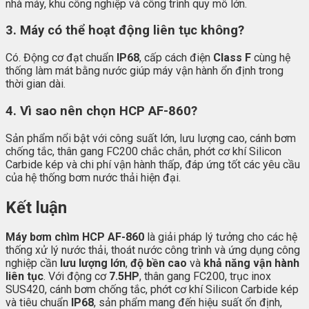
nhà máy, khu công nghiệp và công trình quy mô lớn.
3. Máy có thể hoạt động liên tục không?
Có. Động cơ đạt chuẩn
IP68
, cấp cách điện
Class F
cùng hệ
thống làm mát bằng nước giúp máy vận hành ổn định trong
thời gian dài.
4. Vì sao nên chọn HCP AF-860?
Sản phẩm nổi bật với công suất lớn, lưu lượng cao, cánh bơm
chống tắc, thân gang FC200 chắc chắn, phớt cơ khí Silicon
Carbide kép và chi phí vận hành thấp, đáp ứng tốt các yêu cầu
của hệ thống bơm nước thải hiện đại.
Kết luận
Máy bơm chìm HCP AF-860
là giải pháp lý tưởng cho các hệ
thống xử lý nước thải, thoát nước công trình và ứng dụng công
nghiệp cần
lưu lượng lớn
,
độ bền cao
và
khả năng vận hành
liên tục
. Với động cơ
7.5HP
, thân gang FC200, trục inox
SUS420, cánh bơm chống tắc, phớt cơ khí Silicon Carbide kép
và tiêu chuẩn
IP68
, sản phẩm mang đến hiệu suất ổn định,