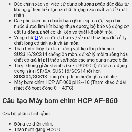
Đúc chính xác với việc sử dụng phương pháp đúc đầu tư
không gỉ tiên tiến, tạo ra chất lượng cao nhất với bề mặt
nhẵn.
Các phụ kiện tiêu chuẩn bao gồm: cáp có đế cáp chịu
nước được làm kín bằng nhựa epoxy, bộ bảo vệ động cơ
cắt tự động, phớt cơ khí kép và thiết kế phớt môi.
Vòng chữ
O
Viton được bảo vệ về mặt hóa học để xử lý
chất lỏng có tính axit và ăn mòn.
Thân bơm thủy lực làm bằng vật liệu thép không gỉ
SUS316/SCS14 chống ăn mòn, để xử lý môi trường hóa
chất có giá trị pH thấp và/hoặc các ứng dụng nước biển.
Thép không gỉ Austenitic (sê-ri SUS300) được sử dụng
trong sê-ri SF/SA. SUS316/SCS14 tốt hơn
SUS304/SCS13 trong ứng dụng nước gốc axit nhẹ.
Máy bơm chìm HCP AF-860 pH2~10 (Tham khảo ở dải
nhiệt độ hoạt động 0 – 40°C)
Cấu tạo Máy bơm chìm HCP AF-860
Các bộ phận chính gồm:
Động cơ điện chìm.
Thân bơm gang FC200.