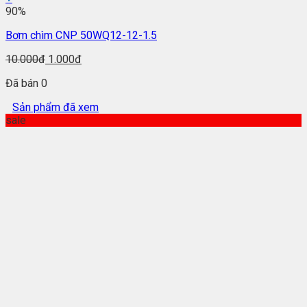
90%
Bơm chìm CNP 50WQ12-12-1.5
10.000đ
1.000đ
Đã bán 0
Sản phẩm đã xem
sale