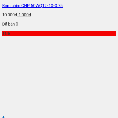
Bơm chìm CNP 50WQ12-10-0.75
10.000đ
1.000đ
Đã bán 0
sale
+