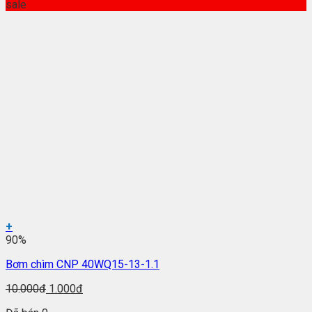
sale
+
90%
Bơm chìm CNP 40WQ15-13-1.1
10.000đ
1.000đ