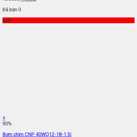
Đã bán 0
sale
+
90%
Bơm chìm CNP 40WQ12-18-1.5I