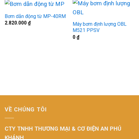
Bơm dẫn động từ MP-40RM
2.820.000
₫
Máy bơm định lượng OBL
M521 PPSV
0
₫
VỀ CHÚNG TÔI
CTY TNHH THƯƠNG MẠI & CƠ ĐIỆN AN PHÚ
KHÁNH