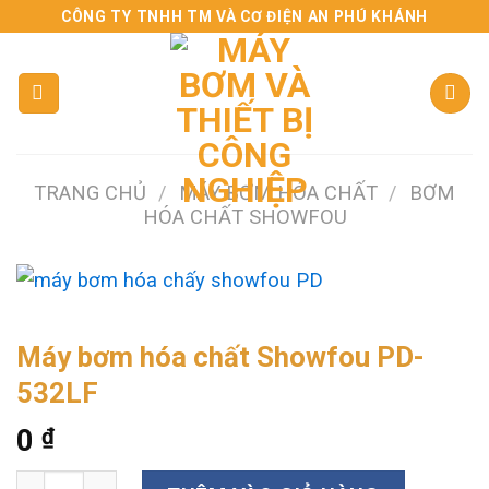
Skip
CÔNG TY TNHH TM VÀ CƠ ĐIỆN AN PHÚ KHÁNH
to
content
TRANG CHỦ
/
MÁY BƠM HÓA CHẤT
/
BƠM
HÓA CHẤT SHOWFOU
Máy bơm hóa chất Showfou PD-
532LF
0
₫
Máy bơm hóa chất Showfou PD-532LF số lượng