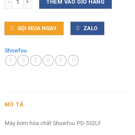
THÊM VÀO GIỎ HÀNG
GỌI MUA NGAY
ZALO
Showfou
MÔ TẢ
Máy bơm hóa chất Showfou PD-532LF