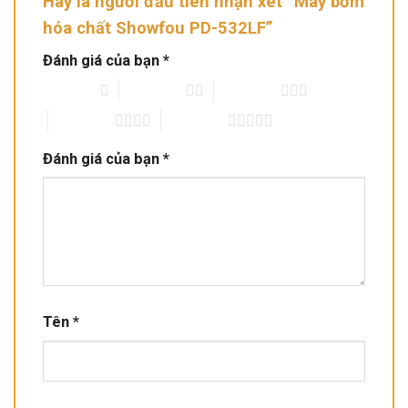
Hãy là người đầu tiên nhận xét “Máy bơm
hóa chất Showfou PD-532LF”
Đánh giá của bạn
*
1 trên 5 sao
2 trên 5 sao
3 trên 5 sao
4 trên 5 sao
5 trên 5 sao
Đánh giá của bạn
*
Tên
*