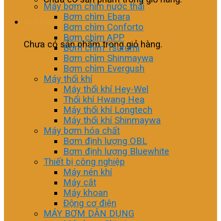
Máy bơm chìm nước thải
Bơm chìm Ebara
Giỏ hàng
Bơm chìm Conforto
Bơm chìm APP
Chưa có sản phẩm trong giỏ hàng.
Bơm chìm Tsurumi
Bơm chìm Shinmaywa
Bơm chìm Evergush
Máy thổi khí
Máy thổi khí Hey-Wel
Thổi khí Hwang Hea
Máy thổi khí Longtech
Máy thổi khí Shinmaywa
Máy bơm hóa chất
Bơm định lượng OBL
Bơm định lượng Bluewhite
Thiết bị công nghiệp
Máy nén khí
Máy cắt
Máy khoan
Động cơ điện
MÁY BƠM DÂN DỤNG