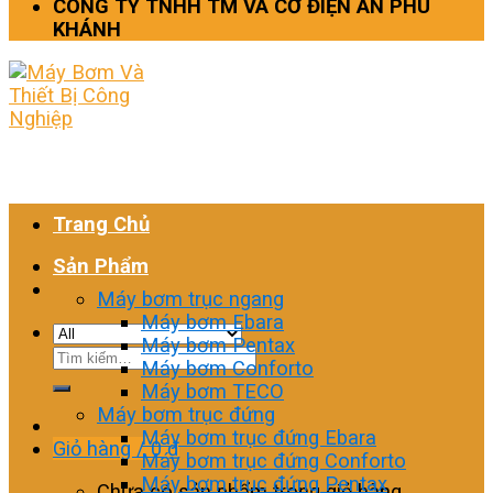
CÔNG TY TNHH TM VÀ CƠ ĐIỆN AN PHÚ
KHÁNH
Trang Chủ
Sản Phẩm
Máy bơm trục ngang
Máy bơm Ebara
Máy bơm Pentax
Tìm
Máy bơm Conforto
kiếm:
Máy bơm TECO
Máy bơm trục đứng
Máy bơm trục đứng Ebara
Giỏ hàng /
0
₫
Máy bơm trục đứng Conforto
Máy bơm trục đứng Pentax
Chưa có sản phẩm trong giỏ hàng.