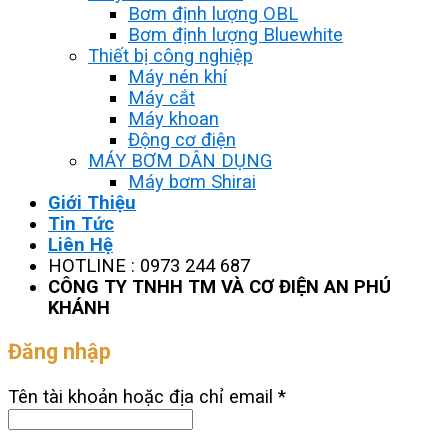
Bơm định lượng OBL
Bơm định lượng Bluewhite
Thiết bị công nghiệp
Máy nén khí
Máy cắt
Máy khoan
Động cơ điện
MÁY BƠM DÂN DỤNG
Máy bơm Shirai
Giới Thiệu
Tin Tức
Liên Hệ
HOTLINE : 0973 244 687
CÔNG TY TNHH TM VÀ CƠ ĐIỆN AN PHÚ
KHÁNH
Đăng nhập
Tên tài khoản hoặc địa chỉ email
*