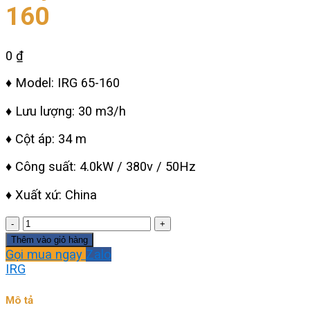
160
0
₫
♦ Model: IRG 65-160
♦ Lưu lượng: 30 m3/h
♦ Cột áp: 34 m
♦ Công suất: 4.0kW / 380v / 50Hz
♦ Xuất xứ: China
Máy
bơm
Thêm vào giỏ hàng
Inline
Gọi mua ngay
Zalo
IRG65-
IRG
160
số
Mô tả
lượng