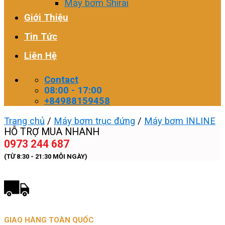
Máy bơm Shirai
Giới Thiệu
Tin Tức
Liên Hệ
Contact
08:00 - 17:00
+84988159458
Trang chủ
/
Máy bơm trục đứng
/
Máy bơm INLINE
HỖ TRỢ MUA NHANH
0973 244 687
(TỪ 8:30 - 21:30 MỖI NGÀY)
GIAO HÀNG TOÀN QUỐC