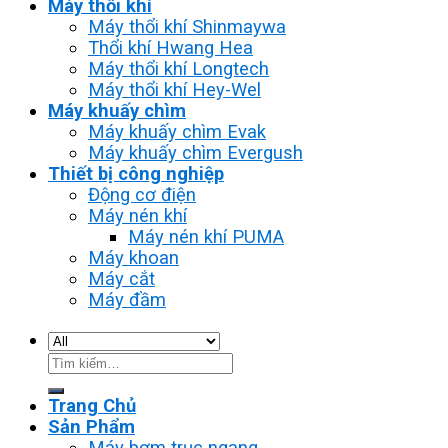
Máy thổi khí
Máy thổi khí Shinmaywa
Thổi khí Hwang Hea
Máy thổi khí Longtech
Máy thổi khí Hey-Wel
Máy khuấy chìm
Máy khuấy chìm Evak
Máy khuấy chìm Evergush
Thiết bị công nghiệp
Động cơ điện
Máy nén khí
Máy nén khí PUMA
Máy khoan
Máy cắt
Máy đầm
Tìm
kiếm:
Trang Chủ
Sản Phẩm
Máy bơm trục ngang